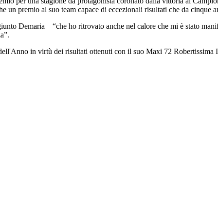
premio per una stagione da protagonista coronato dalla vittoria al Ca
n premio al suo team capace di eccezionali risultati che da cinque anni 
unto Demaria – “che ho ritrovato anche nel calore che mi è stato mani
za”.
l'Anno in virtù dei risultati ottenuti con il suo Maxi 72 Robertissima 