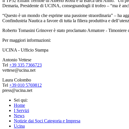
Il TP52 Enfant Terrible di Alberto Rossi è la Barca dell'Anno. “Un 
Demaria, Presidente di UCINA, consegnandogli il trofeo – “ma è anche u
“Questo è un mondo che esprime una passione straordinaria” – ha aggi
Confindustria Nautica a favore di tutta la filiera produttiva e dell’uten
Roberto Tomasini Grinover è stato proclamato Armatore - Timoniere del
Per maggiori informazioni:
UCINA - Ufficio Stampa
Antonio Vettese
Tel
+39 335 7366723
vettese@ucina.net
Laura Colombo
Tel
+39 010 5769812
press@ucina.net
Sei qui:
Home
I Servizi
News
Notizie dai Soci Categoria e Impresa
Ucina