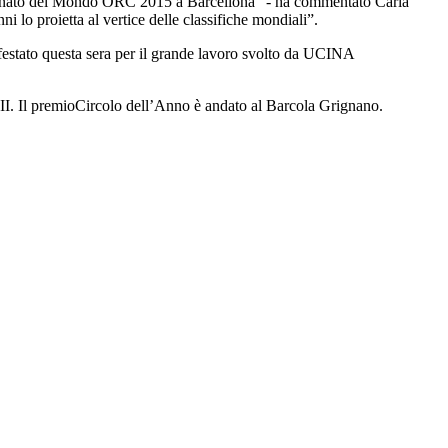
mpionato del Mondo ORC 2015 a Barcellona” - ha commentato Carla
lo proietta al vertice delle classifiche mondiali”.
festato questa sera per il grande lavoro svolto da UCINA
III. Il premioCircolo dell’Anno è andato al Barcola Grignano.