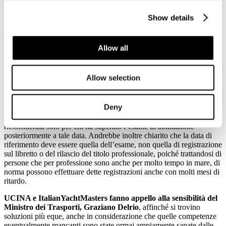
Di fronte a questo sconcertante stato di fatto alcuni marittimi hanno
chiesto a Bruxelles l'accesso agli atti. E’ stato loro riconosciuto “
il
Show details
diritto di capire il motivo per cui il Ministero dei Trasporti italiano
vuole istituire corsi obbligatori per coloro che hanno già superato
gli esami e stanno lavorando nella loro posizione da anni
”. Ma nella
risposta inviata dalla Commissione Europea si legge che “
poiché le
Allow all
autorità italiane hanno introdotto la formazione <management-
level> nel 2013 senza alcuna raccomandazione di EMSA o della
Commissione a farlo retroattivamente, la documentazione richiesta
Allow selection
non contiene le spiegazioni oggetto della domanda
”.
Poiché, come ricorda la stessa Commissione, il corso direttivo è stato
Deny
previsto nel 2013 e senza prescrizione retroattiva da parte della UE,
UCINA e IYM ritengono che la sua obbligatorietà possa essere
riconsiderata solo per chi ha superato l’esame di abilitazione
posteriormente a tale data. Andrebbe inoltre chiarito che la data di
riferimento deve essere quella dell’esame, non quella di registrazione
sul libretto o del rilascio del titolo professionale, poiché trattandosi di
persone che per professione sono anche per molto tempo in mare, di
norma possono effettuare dette registrazioni anche con molti mesi di
ritardo.
UCINA e ItalianYachtMasters fanno appello alla sensibilità del
Ministro dei Trasporti, Graziano Delrio
, affinché si trovino
soluzioni più eque, anche in considerazione che quelle competenze
eventualmente mancanti sono state ormai ampiamente sanate dalle