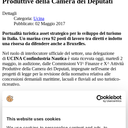
Produttive della Camera dei Deputati
Dettagli
Categoria:
Ucina
Pubblicato: 02 Maggio 2017
Portualità turistica asset strategico per lo sviluppo del turismo
in Italia. Un marina crea 92 posti di lavoro tra diretti e indotto
una risorsa da difendere anche a Bruxelles.
Nel ruolo di interlocutore ufficiale del settore, una delegazione
di
UCINA Confindustria Nautica
è stata ricevuta oggi, martedì 2
maggio, in audizione, dalle Commissioni VI^ Finanze e X^ Attività
Produttive della Camera dei Deputati, impegnate nell'esame dei
progetti di legge per la revisione della normativa relativa alle
concessioni demaniali marittime, lacuali e fluviali ad uso turistico-
ricreativo.
“L
a mission di UCINA Confindustria Nautica, articolata in sette
Assemblee di settore, è quella di rappresentare, sostenere e difendere
tutta la filiera della nautica da diporto dalla costruzione/produzione
di unità, componenti e accessori fino ai servizi e alla portualità
” –
spiega
Carla Demaria
– “
una catena che solamente stando insieme
This website uses cookies
esprime il massimo del proprio valore economico ed
occupazionale
”.
We use cookies to personalise content and ads, to