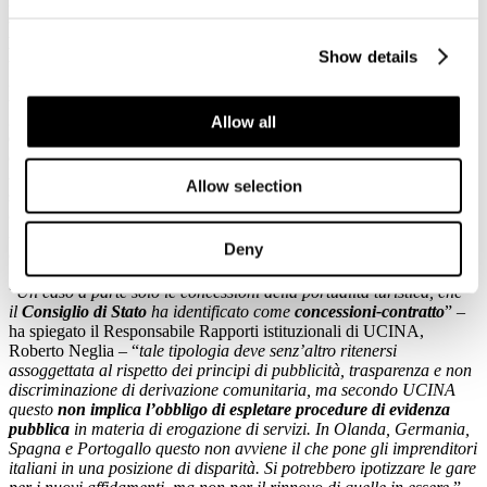
realizzazione delle opere;
-
regime transitorio
in vista della
messa a regime delle nuove
procedure
;
Show details
- il riconoscimento della professionalità degli operatori in sede di
gara;
- previsione di un
indennizzo
per il concessionario uscente,
garantito da idonea fidejussione e pari al valore commerciale
Allow all
dell’azienda e determinato con riguardo all’avviamento
commerciale;
- individuazione di un
numero massimo di concessioni
di cui un
Allow selection
soggetto economico possa essere titolare in una stessa o Regione
(per evitare forme di accaparramento);
- la
facoltà di rinegoziazione del titolo concessorio
, con esclusione
Deny
di procedure concorrenziali, per l’esecuzione di investimenti.
“
Un caso a parte solo le concessioni della portualità turistica, che
il
Consiglio di Stato
ha identificato come
concessioni-contratto
” –
ha spiegato il Responsabile Rapporti istituzionali di UCINA,
Roberto Neglia – “
tale tipologia deve senz’altro ritenersi
assoggettata al rispetto dei principi di pubblicità, trasparenza e non
discriminazione di derivazione comunitaria, ma secondo UCINA
questo
non implica l’obbligo di espletare procedure di evidenza
pubblica
in materia di erogazione di servizi. In Olanda, Germania,
Spagna e Portogallo questo non avviene il che pone gli imprenditori
italiani in una posizione di disparità. Si potrebbero ipotizzare le gare