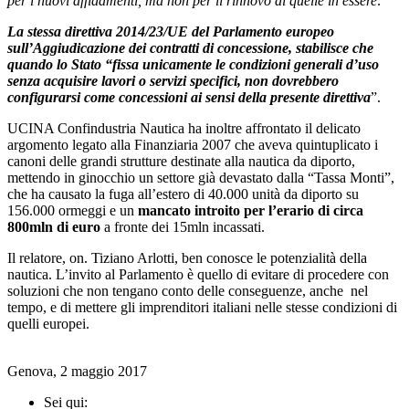
per i nuovi affidamenti, ma non per il rinnovo di quelle in essere
.”
La stessa direttiva 2014/23/UE del Parlamento europeo
sull’Aggiudicazione dei contratti di concessione, stabilisce che
quando lo Stato “fissa unicamente le condizioni generali d’uso
senza acquisire lavori o servizi specifici, non dovrebbero
configurarsi come concessioni ai sensi della presente direttiva
”.
UCINA Confindustria Nautica ha inoltre affrontato il delicato
argomento legato alla Finanziaria 2007 che aveva quintuplicato i
canoni delle grandi strutture destinate alla nautica da diporto,
mettendo in ginocchio un settore già devastato dalla “Tassa Monti”,
che ha causato la fuga all’estero di 40.000 unità da diporto su
156.000 ormeggi e un
mancato introito per l’erario di circa
800mln di euro
a fronte dei 15mln incassati.
Il relatore, on. Tiziano Arlotti, ben conosce le potenzialità della
nautica. L’invito al Parlamento è quello di evitare di procedere con
soluzioni che non tengano conto delle conseguenze, anche nel
tempo, e di mettere gli imprenditori italiani nelle stesse condizioni di
quelli europei.
Genova, 2 maggio 2017
Sei qui: