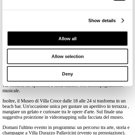
workshop
Design, innovazione e stampa 3D: l’additive
manufacturing,
in collaborazione con ATENA Lombardia dove si
parlerà dell’applicazione della stampa 3D nel campo della nautica.
Show details
Ultimo evento della giornata, alle ore 17, un’interessante
chiacchierata sulla meteorologia a cura della Lega Navale Italiana.
Allow all
GenovaInBlu
Allow selection
Il
programma di GenovaInBlu
si avvia al termine, ma riserva
ancora molte iniziative per questa serata. Fino alle 22 il CIV di via
XX Settembre e il CIV Il giardino di Cesarea animano il cuore della
Deny
città. Via XX ospita, infatti, una vera e propria milonga di tango e i
negozi prolungano l'apertura fino alla fine della manifestazione. In
via Cesarea un apericena a tema nautico con accompagnamento
musicale.
Inoltre, il Museo di Villa Croce dalle 18 alle 24 si trasforma in un
beach bar. Un'occasione unica per gustare un aperitivo in terrazza ,
mangiare un gelato e curiosare tra le opere d'arte. Sul finale una
suggestiva proiezione in videomapping sulla facciata del museo.
Domani l'ultimo evento in programma: un percorso tra arte, storia e
champagne a Villa Durazzo Pallavicini (evento su prenotazione).