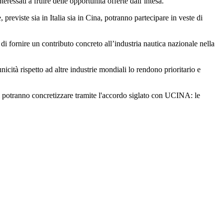
ressati a fruire delle opportunità offerte dall’intesa.
previste sia in Italia sia in Cina, potranno partecipare in veste di
fornire un contributo concreto all’industria nautica nazionale nella
unicità rispetto ad altre industrie mondiali lo rendono prioritario e
si potranno concretizzare tramite l'accordo siglato con UCINA: le