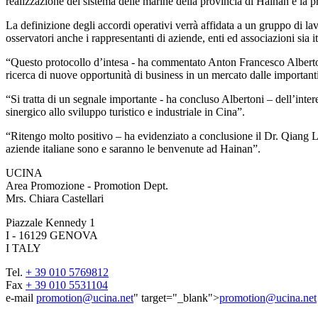
realizzazione del sistema delle marine della provincia di Hainan e la pr
La definizione degli accordi operativi verrà affidata a un gruppo di lav
osservatori anche i rappresentanti di aziende, enti ed associazioni sia it
“Questo protocollo d’intesa - ha commentato Anton Francesco Albertoni
ricerca di nuove opportunità di business in un mercato dalle importanti
“Si tratta di un segnale importante - ha concluso Albertoni – dell’interes
sinergico allo sviluppo turistico e industriale in Cina”.
“Ritengo molto positivo – ha evidenziato a conclusione il Dr. Qiang Li
aziende italiane sono e saranno le benvenute ad Hainan”.
UCINA
Area Promozione - Promotion Dept.
Mrs. Chiara Castellari
Piazzale Kennedy 1
I - 16129 GENOVA
I TALY
Tel.
+ 39 010 5769812
Fax
+ 39 010 5531104
e-mail
promotion@ucina.net
" target="_blank">
promotion@ucina.net