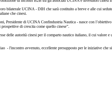
omozione di incontri B2B tra gli associati UCINA e investitori cinesi inte
oro bilaterale UCINA - DIH che sarà costituito a breve e alle cui sedute, 
aliane che cinesi.
, Presidente di UCINA Confindustria Nautica - nasce con l’obiettivo di 
 prospettive di crescita come quello cinese”.
se delle autorità cinesi per il comparto nautico italiano, il cui valore e 
ao - l'incontro avvenuto, eccellente presupposto per le iniziative che 