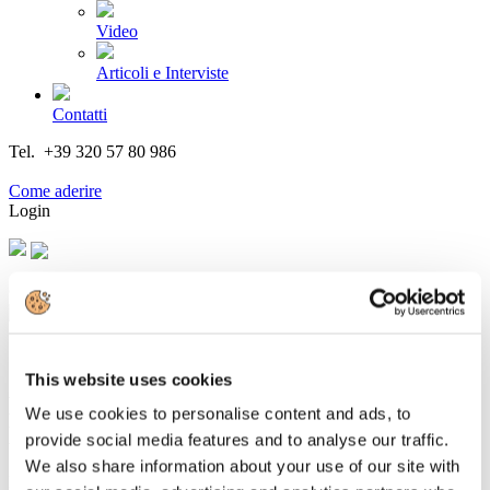
Video
Articoli e Interviste
Contatti
Tel. +39 320 57 80 986
Email segreteria@federturismo.it
Come aderire
Login
Cerca...
This website uses cookies
EXPO, TRENITALIA E MAGGIORE
We use cookies to personalise content and ads, to
LANCIANO MOVING ITALIA
provide social media features and to analyse our traffic.
We also share information about your use of our site with
Dettagli