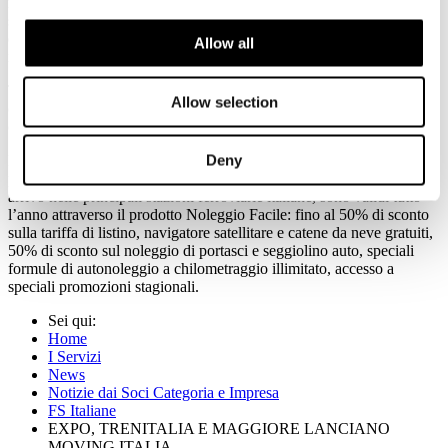
riconsegna gratuita dell’auto in qualsiasi agenzia Maggiore dislocata
sul territorio nazionale, a fronte del ritiro effettuato in un’agenzia
della Lombardia, oltre naturalmente al consueto navigatore incluso
Allow all
nel prezzo e a sconti fino al 50% sulle tariffe di noleggio.
Tutti vantaggi e facilitazioni concesse in esclusiva ai clienti Trenitalia
Allow selection
che raggiungono Milano ed Expo con le
Frecce
. Un numero in
costante crescita: +20% rispetto allo stesso periodo del 2014.
Deny
Da segnalare che altri vantaggi, riservati sempre da Maggiore ai
passeggeri delle
Frecce
, dei treni Eurocity, Intercity ed Euronight in
arrivo nelle principali stazioni ferroviarie italiane, sono validi tutto
l’anno attraverso il prodotto Noleggio Facile: fino al 50% di sconto
sulla tariffa di listino, navigatore satellitare e catene da neve gratuiti,
50% di sconto sul noleggio di portasci e seggiolino auto, speciali
formule di autonoleggio a chilometraggio illimitato, accesso a
speciali promozioni stagionali.
Sei qui:
Home
I Servizi
News
Notizie dai Soci Categoria e Impresa
FS Italiane
EXPO, TRENITALIA E MAGGIORE LANCIANO
MOVING ITALIA