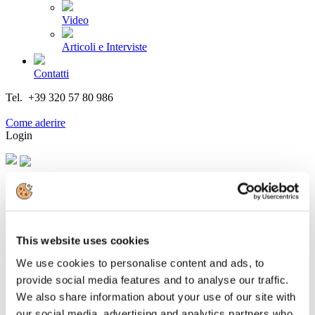
Video
Articoli e Interviste
Contatti
Tel. +39 320 57 80 986
Email segreteria@federturismo.it
Come aderire
Login
Cerca...
This website uses cookies
TRENITALIA SI QUALIFICA PER LE
We use cookies to personalise content and ads, to
GARE FERROVIARIE IN GRAN
provide social media features and to analyse our traffic.
BRETAGNA
We also share information about your use of our site with
our social media, advertising and analytics partners who