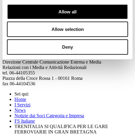
trasporta ogni anno più di mezzo miliardo di viaggiatori e circa 80
milioni di tonnellate di merci. Numerosi gli accordi commerciali con
Allow all
altri operatori ferroviari europei e significativa l’acquisizione di
quote societarie di operatori esteri.
Allow selection
Per maggiori informazioni:
Deny
Ufficio Stampa
Ferrovie dello Stato Italiane SpA
Direzione Centrale Comunicazione Esterna e Media
Relazioni con i Media e Attività Redazionali
tel. 06-44105355
Piazza della Croce Rossa 1 - 00161 Roma
fax 06-44104536
Sei qui:
Home
I Servizi
News
Notizie dai Soci Categoria e Impresa
FS Italiane
TRENITALIA SI QUALIFICA PER LE GARE
FERROVIARIE IN GRAN BRETAGNA