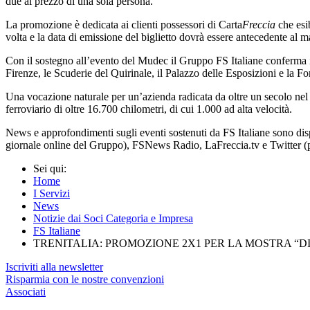
due al prezzo di una sola persona.
La promozione è dedicata ai clienti possessori di Carta
Freccia
che esib
volta e la data di emissione del biglietto dovrà essere antecedente al ma
Con il sostegno all’evento del Mudec il Gruppo FS Italiane conferma i
Firenze, le Scuderie del Quirinale, il Palazzo delle Esposizioni e la 
Una vocazione naturale per un’azienda radicata da oltre un secolo nel
ferroviario di oltre 16.700 chilometri, di cui 1.000 ad alta velocità.
News e approfondimenti sugli eventi sostenuti da FS Italiane sono di
giornale online del Gruppo), FSNews Radio, LaFreccia.tv e Twitter 
Sei qui:
Home
I Servizi
News
Notizie dai Soci Categoria e Impresa
FS Italiane
TRENITALIA: PROMOZIONE 2X1 PER LA MOSTRA “D
Iscriviti alla newsletter
Risparmia con le nostre convenzioni
Associati