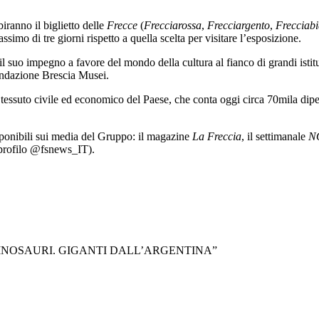
iranno il biglietto delle
Frecce
(
Frecciarossa
,
Frecciargento
,
Frecciab
ssimo di tre giorni rispetto a quella scelta per visitare l’esposizione.
l suo impegno a favore del mondo della cultura al fianco di grandi isti
Fondazione Brescia Musei.
 tessuto civile ed economico del Paese, che conta oggi circa 70mila dip
sponibili sui media del Gruppo: il magazine
La Freccia
, il settimanale
N
(profilo @fsnews_IT).
INOSAURI. GIGANTI DALL’ARGENTINA”