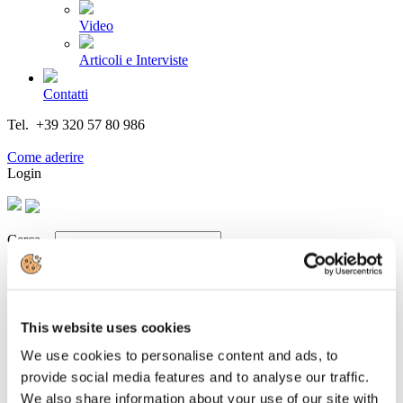
Video
Articoli e Interviste
Contatti
Tel. +39 320 57 80 986
Email segreteria@federturismo.it
Come aderire
Login
Cerca...
This website uses cookies
TRENITALIA: TRENI DIRETTI E
SCONTO DEL 50% PER LA FIERA
We use cookies to personalise content and ads, to
provide social media features and to analyse our traffic.
DELL’EDITORIA ITALIANA “TEMPO
We also share information about your use of our site with