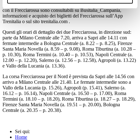
L’offerta dei servizi di trasporto pubblico locale su gomma integrati
con il Frecciarossa sono consultabili su Busitalia_Campania,
informazioni e acquisto dei biglietti del Frecciarossa sull’App
Trenitalia o sul sito trenitalia.com .
Questi gli orari di dettaglio dei due Frecciarossa, in direzione sud:
parte da Milano Centrale alle 7.20, arriva a Sapri alle 14.11 con
fermate intermedie a Bologna Centrale (a. 8.22 – p. 8.25), Firenze
Santa Maria Novella (a. 8.59 – p. 9.08), Roma Tiburtina (a. 10.28 –
p. 10.30), Roma Termini (a. 10.40 – p. 10.53), Napoli Centrale (a.
12.00 – p. 12.20), Salerno (a. 12.56 – p. 12.58), Agropoli (a. 13.22)
e Vallo della Lucania (a. 13.36).
La corsa Frecciarossa per il Nord è prevista da Sapri alle 14.56 con
arrivo a Milano Centrale alle 21.40. Le fermate intermedie sono a
Vallo della Lucania (p. 15.26), Agropoli (p. 15.41), Salerno (a.
16.12 – p. 16.14), Napoli Centrale (a. 16.50 – p. 17.00), Roma
Termini (a. 18.10 – p. 18.20), Roma Tiburtina (a. 18.27 – p. 18.29),
Firenze Santa Maria Novella (a. 19.51 – p. 20.00), Bologna
Centrale (a. 20.35 – p. 20.38).
Sei qui:
Home