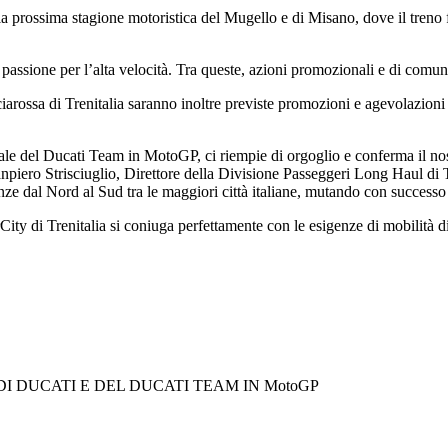
 prossima stagione motoristica del Mugello e di Misano, dove il treno fiore
a passione per l’alta velocità. Tra queste, azioni promozionali e di comu
ciarossa di Trenitalia saranno inoltre previste promozioni e agevolazio
iale del Ducati Team in MotoGP, ci riempie di orgoglio e conferma il no
piero Strisciuglio, Direttore della Divisione Passeggeri Long Haul di Tren
nze dal Nord al Sud tra le maggiori città italiane, mutando con successo le
rCity di Trenitalia si coniuga perfettamente con le esigenze di mobilità d
I DUCATI E DEL DUCATI TEAM IN MotoGP