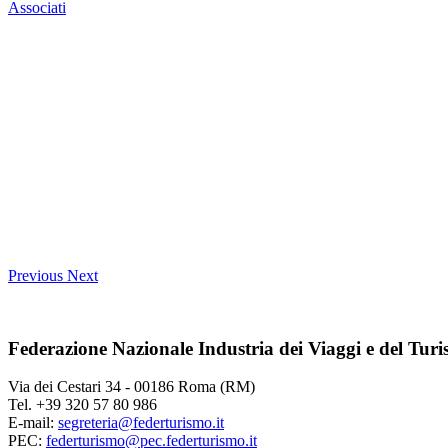
Associati
Previous
Next
Federazione Nazionale Industria dei Viaggi e del Tur
Via dei Cestari 34 - 00186 Roma (RM)
Tel. +39 320 57 80 986
E-mail:
segreteria@federturismo.it
PEC:
federturismo@pec.federturismo.it