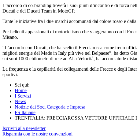
L’accordo di co-branding troverà i suoi punti d’incontro e di forza nella
Ducati e del Ducati Team in MotoGP.
Tante le iniziative fra i due marchi accomunati dal colore rosso e dall
Per i clienti appassionati di motociclismo che viaggeranno con il Frec
Misano.
“L’accordo con Ducati, che ha scelto il Frecciarossa come treno uffic
migliori energie del Made in Italy più vive nel Belpaese”, ha detto Gian
sui suoi 1000 chilometri di rete ad Alta Velocità, ha accorciato le dista
La frequenza e la capillarità dei collegamenti delle Frecce e degli Inte
sportivi.
Sei qui:
Home
I Servizi
News
Notizie dai Soci Categoria e Impresa
FS Italiane
TRENITALIA: FRECCIAROSSA VETTORE UFFICIALE D
Iscriviti alla newsletter
Risparmia con le nostre convenzioni