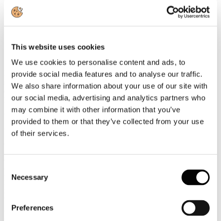
Categoria:
FS Italiane
Pubblicato: 22 Gennaio 2018
al via le celebrazioni dei novant’anni dell’Azienda delle
Strade appena confluita nel Gruppo FS Italiane
This website uses cookies
We use cookies to personalise content and ads, to
Novant’anni di storia e una nuova sfida di innovazione e crescita al
provide social media features and to analyse our traffic.
servizio del Paese come parte integrante del polo delle infrastrutture
We also share information about your use of our site with
e dei trasporti nato con l’ingresso nel Gruppo Ferrovie dello Stato
our social media, advertising and analytics partners who
Italiane.
may combine it with other information that you’ve
Un doppio traguardo per Anas (Gruppo FS Italiane), la società che
provided to them or that they’ve collected from your use
gestisce oltre 26mila km di strade e autostrade, accompagnando dal
of their services.
1928 lo sviluppo del Paese anche sotto il profilo della crescita
culturale e sociale.
Questi gli argomenti al centro dell’incontro avvenuto oggi al
Consent
Quirinale con il Presidente della Repubblica, Sergio Mattarella, che
Necessary
ha ricevuto una delegazione composta tra gli altri da Gioia Ghezzi e
Selection
Renato Mazzoncini, Presidente e Amministratore Delegato Gruppo
FS Italiane, e Gianni Vittorio Armani, Presidente Anas.
Preferences
“L’appuntamento del 90esimo di Anas - ha dichiarato