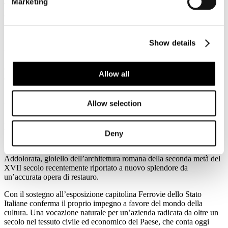
Marketing
Trenitalia (non integrato Metrebus) e per i viaggiatori muniti di titolo
di viaggio di corsa semplice Trenitalia, regionale o sovraregionale,
valido per il giorno stesso di accesso alla mostra.
L’evento espositivo è proposto in collaborazione con l’Azienda
Show details
Ospedaliera San Giovanni Addolorata, con il patrocinio del
Ministero dei Beni e delle Attività culturali e del Turismo, del
Comune di Roma, del Forum Cultura Austriaco e con la partnership
Allow all
di Trenitalia.
La rassegna, dal titolo
Klimt Experience
, segna un percorso
Allow selection
multimediale immersivo dedicato alla vita e alle opere del padre
fondatore della Secessione Viennese che, assieme ad altri artisti,
coltivò il mito dell’opera d’arte totale, della democratizzazione del
bello e della creatività.
Deny
Cornice dell’evento il Complesso Monumentale di San Giovanni
Addolorata, gioiello dell’architettura romana della seconda metà del
XVII secolo recentemente riportato a nuovo splendore da
un’accurata opera di restauro.
Con il sostegno all’esposizione capitolina Ferrovie dello Stato
Italiane conferma il proprio impegno a favore del mondo della
cultura. Una vocazione naturale per un’azienda radicata da oltre un
secolo nel tessuto civile ed economico del Paese, che conta oggi