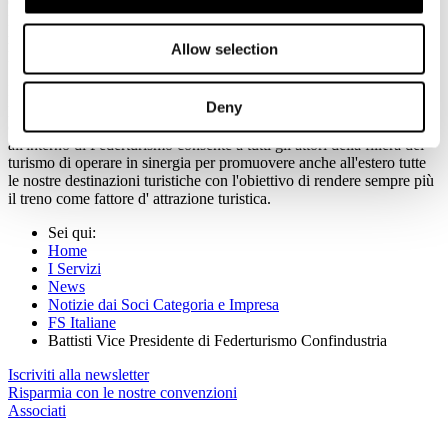
Cooperazioni Aziendali e all'Università La Sapienza di Roma
Facoltà di Economia indirizzo Turismo e testimonianze aziendali nel
master di Eco Mobility Management presso l'università Luiss di
Allow selection
Roma.
Il nuovo Vice-Presidente ha sottolineato il ruolo primario svolto in
Deny
particolare dal sistema ad Alta Velocità delle Frecce Italiane, che
collegano tra loro le principali città d'arte; la presenza di Trenitalia
all'interno di Federturismo consente a tutti gli attori della filiera del
turismo di operare in sinergia per promuovere anche all'estero tutte
le nostre destinazioni turistiche con l'obiettivo di rendere sempre più
il treno come fattore d' attrazione turistica.
Sei qui:
Home
I Servizi
News
Notizie dai Soci Categoria e Impresa
FS Italiane
Battisti Vice Presidente di Federturismo Confindustria
Iscriviti alla newsletter
Risparmia con le nostre convenzioni
Associati