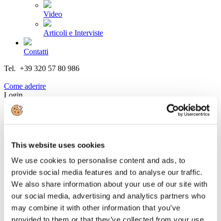
Video
Articoli e Interviste
Contatti
Tel. +39 320 57 80 986
Email segreteria@federturismo.it
Come aderire
Login
Cerca...
This website uses cookies
We use cookies to personalise content and ads, to
provide social media features and to analyse our traffic.
Battisti Vice Presidente di Federturismo
We also share information about your use of our site with
Confindustria
our social media, advertising and analytics partners who
may combine it with other information that you’ve
Dettagli
provided to them or that they’ve collected from your use