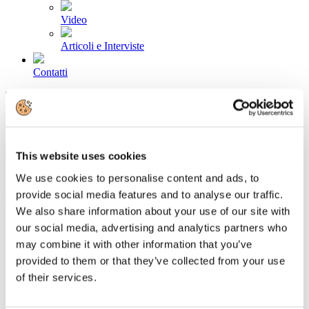
Video
Articoli e Interviste
Contatti
Tel. +39 320 57 80 986
Email segreteria@federturismo.it
Come aderire
Login
This website uses cookies
We use cookies to personalise content and ads, to
Cerca...
provide social media features and to analyse our traffic.
We also share information about your use of our site with
our social media, advertising and analytics partners who
may combine it with other information that you’ve
Accordo Trenitalia/Segway: sconti per
provided to them or that they’ve collected from your use
tour nella Capitale a bordo dei personal
of their services.
transporter