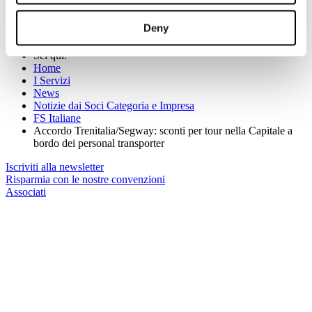
bordo dei monopattini elettrici.
Deny
Per maggiori informazioni, visita il sito
www.segwayrome.it
Sei qui:
Home
I Servizi
News
Notizie dai Soci Categoria e Impresa
FS Italiane
Accordo Trenitalia/Segway: sconti per tour nella Capitale a
bordo dei personal transporter
Iscriviti alla newsletter
Risparmia con le nostre convenzioni
Associati