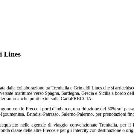
i Lines
dalla collaborazione tra Trenitalia e Grimaldi Lines che si arricchisce 
versate marittime verso Spagna, Sardegna, Grecia e Sicilia a bordo dell
 otterranno anche punti extra sulla CartaFRECCIA.
ngono con le Frecce i porti d'imbarco, una riduzione del 50% sul passag
-Igoumenitsa, Brindisi-Patrasso, Salerno-Palermo, per prenotazioni fin
 acquistato nelle agenzie di viaggio convenzionate Trenitalia, per il 
onda classe delle altre Frecce e per gli Intercity con destinazione o ori