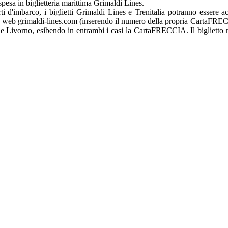
pesa in biglietteria marittima Grimaldi Lines.
rti d'imbarco, i biglietti Grimaldi Lines e Trenitalia potranno essere 
l sito web grimaldi-lines.com (inserendo il numero della propria CartaFR
 e Livorno, esibendo in entrambi i casi la CartaFRECCIA. Il biglietto m