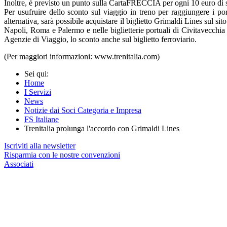
Inoltre, è previsto un punto sulla CartaFRECCIA per ogni 10 euro di s
Per usufruire dello sconto sul viaggio in treno per raggiungere i po
alternativa, sarà possibile acquistare il biglietto Grimaldi Lines su
Napoli, Roma e Palermo e nelle biglietterie portuali di Civitavecchia
Agenzie di Viaggio, lo sconto anche sul biglietto ferroviario.
(Per maggiori informazioni: www.trenitalia.com)
Sei qui:
Home
I Servizi
News
Notizie dai Soci Categoria e Impresa
FS Italiane
Trenitalia prolunga l'accordo con Grimaldi Lines
Iscriviti alla newsletter
Risparmia con le nostre convenzioni
Associati