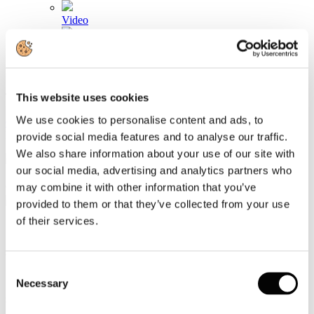
Video
Articoli e Interviste
Contatti
Tel. +39 320 57 80 986
This website uses cookies
Email segreteria@federturismo.it
We use cookies to personalise content and ads, to
Come aderire
Login
provide social media features and to analyse our traffic.
We also share information about your use of our site with
our social media, advertising and analytics partners who
Cerca...
may combine it with other information that you’ve
provided to them or that they’ve collected from your use
of their services.
Workshop FARETE: “Industria
Consent
alimentare e territorio, motori di
Necessary
Selection
sviluppo del turismo”