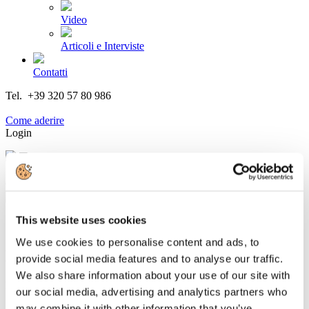
Video
Articoli e Interviste
Contatti
Tel. +39 320 57 80 986
Email segreteria@federturismo.it
Come aderire
Login
Cerca...
This website uses cookies
We use cookies to personalise content and ads, to
Newsletter N. 11 del 21/01/2015
provide social media features and to analyse our traffic.
We also share information about your use of our site with
Dettagli
our social media, advertising and analytics partners who
Categoria:
Associazione Italiana Confindustria Alberghi
may combine it with other information that you’ve