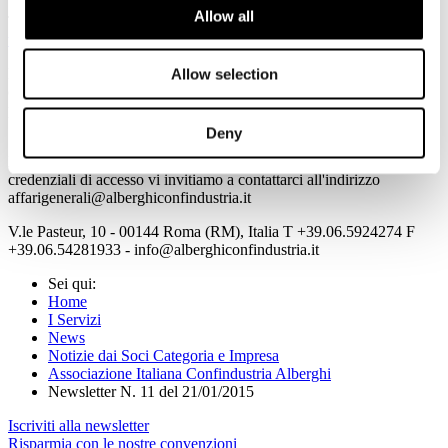
Allow all
Tutte le informazioni sono consultabili all'indirizzo
www.alberghiconfindustria.it
Per accedere in automatico alle informazioni della Newsletter
Allow selection
cliccando direttamente sulla notizia prescelta è necessario per la
prima volta salvare Username e Password utilizzando il flag
"memorizza i dati di accesso".
Deny
Nel caso in cui non vi ricordate o non siete provvisti delle
credenziali di accesso vi invitiamo a contattarci all'indirizzo
affarigenerali@alberghiconfindustria.it
V.le Pasteur, 10 - 00144 Roma (RM), Italia T +39.06.5924274 F
+39.06.54281933 - info@alberghiconfindustria.it
Sei qui:
Home
I Servizi
News
Notizie dai Soci Categoria e Impresa
Associazione Italiana Confindustria Alberghi
Newsletter N. 11 del 21/01/2015
Iscriviti alla newsletter
Risparmia con le nostre convenzioni