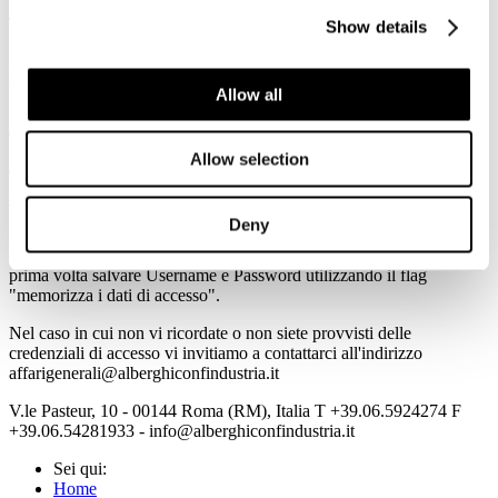
Italian Hotel Monitor: occupazione in crescita nel 2014
TTGITALIA
Show details
Expo: stimati 690mila visitatori dal Regno Unito
GUIDA VIAGGI
Allow all
I charter della neve salvano la stagione del Piemonte
TTGITALIA
Allow selection
Tutte le informazioni sono consultabili all'indirizzo
www.alberghiconfindustria.it
Deny
Per accedere in automatico alle informazioni della Newsletter
cliccando direttamente sulla notizia prescelta è necessario per la
prima volta salvare Username e Password utilizzando il flag
"memorizza i dati di accesso".
Nel caso in cui non vi ricordate o non siete provvisti delle
credenziali di accesso vi invitiamo a contattarci all'indirizzo
affarigenerali@alberghiconfindustria.it
V.le Pasteur, 10 - 00144 Roma (RM), Italia T +39.06.5924274 F
+39.06.54281933 - info@alberghiconfindustria.it
Sei qui:
Home