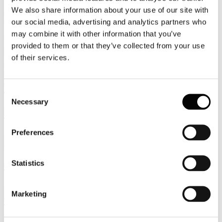
Pubblicato: 24 Gennaio 2015
We also share information about your use of our site with
News
our social media, advertising and analytics partners who
may combine it with other information that you’ve
Squinzi: Qe, "decisione giusta, ora riforme"
"È una decisione positiva, attesa". Così Squinzi commenta
provided to them or that they’ve collected from your use
l'iniziativa della Bce del quantitative easing decisa ieri
of their services.
Rassegna Stampa
Wifi e hotel, il ranking delle migliori location
Consent
TTGITALIA
Necessary
Selection
Expo: i primi effetti sui prezzi degli alberghi
TTGITALIA
Preferences
Lombardia, ogni anno sei milioni di stranieri
GUIDA VIAGGI
Statistics
A dicembre cresce occupazione camere nelle città degli eventi
TRAVELNOSTOP
Facebook e l'economia: in Italia un impatto da 5 miliardi di
Marketing
euro
TTGITALIA