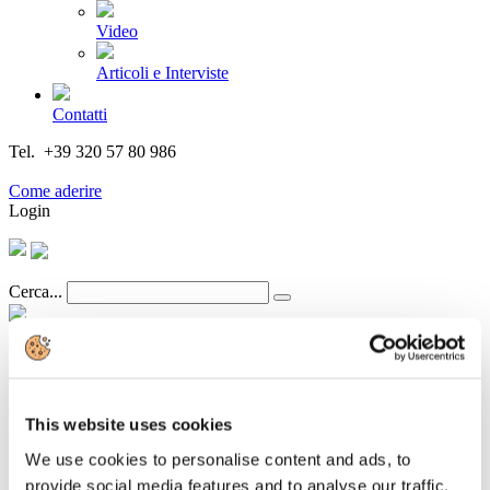
Video
Articoli e Interviste
Contatti
Tel. +39 320 57 80 986
Email segreteria@federturismo.it
Come aderire
Login
Cerca...
Newsletter N. 14 del 24/01/2015
This website uses cookies
Dettagli
We use cookies to personalise content and ads, to
Categoria:
Associazione Italiana Confindustria Alberghi
provide social media features and to analyse our traffic.