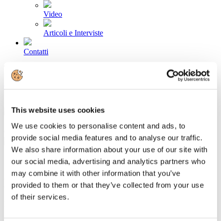
Video
Articoli e Interviste
Contatti
Tel. +39 320 57 80 986
Email segreteria@federturismo.it
Come aderire
Login
This website uses cookies
We use cookies to personalise content and ads, to
Cerca...
provide social media features and to analyse our traffic.
We also share information about your use of our site with
our social media, advertising and analytics partners who
may combine it with other information that you’ve
Newsletter N. 15 del 27/01/2015
provided to them or that they’ve collected from your use
of their services.
Dettagli
Categoria:
Associazione Italiana Confindustria Alberghi