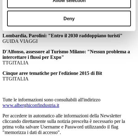
Allow selection
La Borsa dei siti Unesco in anteprima alla Bit
TRAVELNOSTOP
Deny
Pronta la nuova Bit di Milano dell'anno di Expo tra lusso e mice
TRAVELNOSTOP
Lombardia, Parolini: "Entro il 2030 raddoppiano turisti"
GUIDA VIAGGI
D'Alfonso, assessore al Turismo Milano: "Nessun problema a
intercettare i flussi per Expo"
TTGITALIA
Cinque aree tematiche per l'edizione 2015 di Bit
TTGITALIA
Tutte le informazioni sono consultabili all'indirizzo
www.alberghiconfindustria.it
Per accedere in automatico alle informazioni della Newsletter
cliccando direttamente sulla notizia prescelta è necessario per la
prima volta salvare Username e Password utilizzando il flag
"memorizza i dati di accesso".