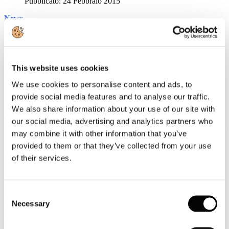
Pubblicato: 24 Febbraio 2015
News
CONFINDUSTRIA: BENE CDM, GIUSTA DIREZIONE
Confermata volontà Governo di cambiare passo
Comunicato Stampa Confindustria su Jobs Act
This website uses cookies
Jobs Act: Dolcetta, "Finalmente presa la strada giusta ora però
tutele crescenti per tutti"
We use cookies to personalise content and ads, to
Intervista al vice Presidente di Confindustria Stefano Dolcetta
provide social media features and to analyse our traffic.
Privacy: attività ispettiva 2014: l'ammontare delle sanzioni sale
We also share information about your use of our site with
a 5 milioni di euro
our social media, advertising and analytics partners who
I grandi alberghi tra i soggetti che hanno subito accertamenti ispettivi
may combine it with other information that you’ve
da parte delle Unità speciali della Guardia di Finanza
provided to them or that they’ve collected from your use
ASSEMBLEA 2015
of their services.
26 febbraio 2015, h.14,30 Viale dell'Astronomia, 30 - ROMA
Circolari
Consent
JOBS ACT: ADOTTATI IN CDM I PRIMI DECRETI
Necessary
ATTUATIVI
Selection
Adottati, nel corso del Consiglio dei Ministri del 20 febbraio scorso,
i primi decreti attuativi del Jobs Act