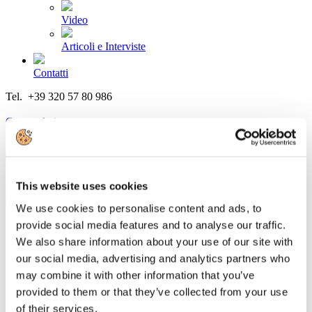
Video
Articoli e Interviste
Contatti
Tel. +39 320 57 80 986
Email segreteria@federturismo.it
Come aderire
Login
Cerca...
This website uses cookies
We use cookies to personalise content and ads, to
provide social media features and to analyse our traffic.
We also share information about your use of our site with
Newsletter N. 37 del 27/02/2015
our social media, advertising and analytics partners who
may combine it with other information that you’ve
Dettagli
provided to them or that they’ve collected from your use
Categoria:
Associazione Italiana Confindustria Alberghi
of their services.