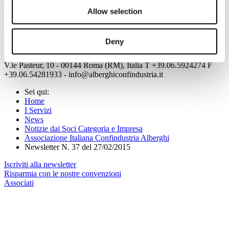
prima volta salvare Username e Password utilizzando il flag
Allow selection
"memorizza i dati di accesso".
Nel caso in cui non vi ricordate o non siete provvisti delle
credenziali di accesso vi invitiamo a contattarci all'indirizzo
Deny
affarigenerali@alberghiconfindustria.it
V.le Pasteur, 10 - 00144 Roma (RM), Italia T +39.06.5924274 F
+39.06.54281933 - info@alberghiconfindustria.it
Sei qui:
Home
I Servizi
News
Notizie dai Soci Categoria e Impresa
Associazione Italiana Confindustria Alberghi
Newsletter N. 37 del 27/02/2015
Iscriviti alla newsletter
Risparmia con le nostre convenzioni
Associati