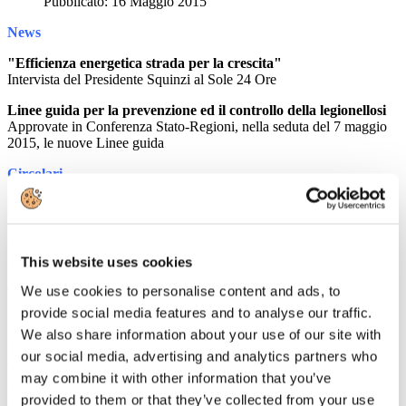
Pubblicato: 16 Maggio 2015
News
"Efficienza energetica strada per la crescita"
Intervista del Presidente Squinzi al Sole 24 Ore
Linee guida per la prevenzione ed il controllo della legionellosi
Approvate in Conferenza Stato-Regioni, nella seduta del 7 maggio
2015, le nuove Linee guida
Circolari
PRIVACY. LE LINEE GUIDA DEL GARANTE PRIVACY
PER IL PROFILING ON LINE
Approfondimento sulle Linee Guida del Garante che forniscono
alcune indicazioni per semplificare e uniformare gli adempimenti in
This website uses cookies
tema di informativa e consenso connessi allo svolgimento delle
attività di profilazione
We use cookies to personalise content and ads, to
provide social media features and to analyse our traffic.
Rassegna Stampa
We also share information about your use of our site with
Expo sui social: 1,3 milioni di tweet nell'ultimo anno
our social media, advertising and analytics partners who
GUIDA VIAGGI
may combine it with other information that you’ve
Expo, bilancio positivo per i primi dieci giorni della
provided to them or that they’ve collected from your use