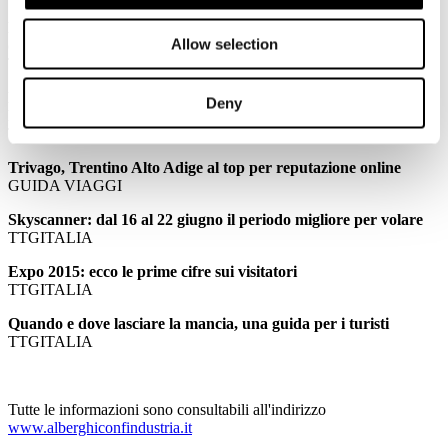
Domani la Notte dei Musei, visite a un euro nei siti statali
Allow selection
d'Italia
TTGITALIA
La svolta del Medioriente: allo studio il visto unico per tutti i
Deny
Paesi
TTGITALIA
Trivago, Trentino Alto Adige al top per reputazione online
GUIDA VIAGGI
Skyscanner: dal 16 al 22 giugno il periodo migliore per volare
TTGITALIA
Expo 2015: ecco le prime cifre sui visitatori
TTGITALIA
Quando e dove lasciare la mancia, una guida per i turisti
TTGITALIA
Tutte le informazioni sono consultabili all'indirizzo
www.alberghiconfindustria.it