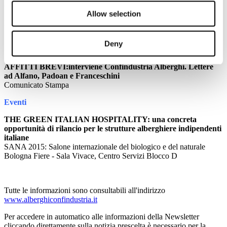
Guida Viaggi
Allow selection
PALMUCCI: Preoccupati da affitti brevi
Il Giornale del Turismo
Deny
Comunicati Stampa
AFFITTI BREVI:interviene Confindustria Alberghi. Lettere
ad Alfano, Padoan e Franceschini
Comunicato Stampa
Eventi
THE GREEN ITALIAN HOSPITALITY: una concreta
opportunità di rilancio per le strutture alberghiere indipendenti
italiane
SANA 2015: Salone internazionale del biologico e del naturale
Bologna Fiere - Sala Vivace, Centro Servizi Blocco D
Tutte le informazioni sono consultabili all'indirizzo
www.alberghiconfindustria.it
Per accedere in automatico alle informazioni della Newsletter
cliccando direttamente sulla notizia prescelta è necessario per la