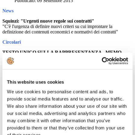
Pubblicato: 09 Settembre 2015
News
Squinzi: "Urgenti nuove regole sui contratti"
"C'è l'urgenza di definire nuovi criteri su cui improntare la
definizione dei contenuti economici e normativi dei contratti"
Circolari
TESTO UNICO SULLA RAPPRESENTANZA - MEMO
MODALITÀ OPERATIVE
Sollecito riguardo l'invio del dato degli iscritti alle organizzazioni
sindacali tramite Uniemens
Rassegna Stampa
This website uses cookies
PALMUCCI: Confindustria Alberghi: affitti brevi, serve
We use cookies to personalise content and ads, to
quadro normativo
provide social media features and to analyse our traffic.
Askanews
We also share information about your use of our site with
PALMUCCI - Affitti brevi, Confindustria Alberghi scrive ad
our social media, advertising and analytics partners who
Alfano, Franceschini e Padoan
may combine it with other information that you’ve
Travelnostop
provided to them or that they’ve collected from your use
PALMUCCI - Gli alberghi preoccuppati per gli affitti brevi
of their services.