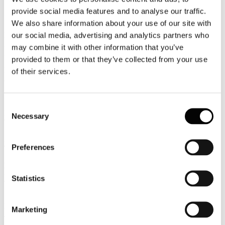
Pubblicato: 22 Settembre 2015
provide social media features and to analyse our traffic.
News
We also share information about your use of our site with
PROGETTO Valore Paese - Fari
our social media, advertising and analytics partners who
A Napoli, presso il Circolo Canottieri (Via Molosiglio, 1), si terrà il
may combine it with other information that you’ve
23 settembre p.v. la presentazione del Progetto Valore Paese - Fari
provided to them or that they’ve collected from your use
LE NOVITA' FISCALI DI LUGLIO E AGOSTO 2015
of their services.
a cura di Confindustria
Rassegna Stampa
Consent
Radaelli tira le somme: Italia torna seconda destinazione in Ue
Necessary
Selection
TRAVELNOSTOP
Su Italia.it ora online c'è la sezione cinese
Preferences
TRAVELNOSTOP
Musei servizi pubblici essenziali: governo approva dl dopo caso
Colosseo
Statistics
TRAVELNOSTOP
Italia, viaggia nella bellezza: la campagna del Mibact per i
Marketing
turisti italiani
TTGITALIA