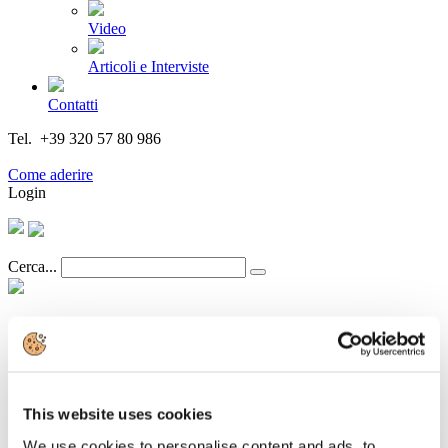
Video
Articoli e Interviste
Contatti
Tel. +39 320 57 80 986
Email segreteria@federturismo.it
Come aderire
Login
Cerca...
Newsletter N. 152 del 22/09/2015
Dettagli
This website uses cookies
Categoria:
Associazione Italiana Confindustria Alberghi
We use cookies to personalise content and ads, to