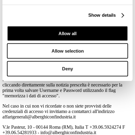
Musei e siti culturali in Italia diventano servizi essenziali
TTGITALIA
Show details
Alitalia, Montezemolo: «Non c'è fretta per dopo Cassano»
GUIDA VIAGGI
Allow all
E' in arrivo il cda Enit
GUIDA VIAGGI
Allow selection
Tutte le informazioni sono consultabili all'indirizzo
Deny
www.alberghiconfindustria.it
Per accedere in automatico alle informazioni della Newsletter
cliccando direttamente sulla notizia prescelta è necessario per la
prima volta salvare Username e Password utilizzando il flag
"memorizza i dati di accesso".
Nel caso in cui non vi ricordate o non siete provvisti delle
credenziali di accesso vi invitiamo a contattarci all'indirizzo
affarigenerali@alberghiconfindustria.it
V.le Pasteur, 10 - 00144 Roma (RM), Italia T +39.06.5924274 F
+39.06.54281933 - info@alberghiconfindustria.it