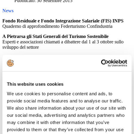
Pubblicato: 30 Settembre 2015
News
Fondo Residuale e Fondo Integrazione Salariale (FIS) INPS
Quaderno di approfondimento Federturismo Confindustria
A Pietrarsa gli Stati Generali del Turismo Sostenibile
Esperti e associazioni chiamati a dibattere dal 1 al 3 ottobre sullo
sviluppo del settore
Circolari
LA DISCIPLINA DEI RIPOSI GIORNALIERI DELLA
LAVORATRICE MADRE
Pubblicata sul sito del Ministero del Lavoro la risposta all'istanza n.
23/2015 relativa alla corretta interpretazione dell'art. 39, D.Lgs. n.
This website uses cookies
151/2001 afferente alla disciplina dei riposi giornalieri per la
We use cookies to personalise content and ads, to
lavoratrice madre durante il primo anno di vita
provide social media features and to analyse our traffic.
SKYPE: IL DATORE DI LAVORO NON PUÒ SPIARE LE
We also share information about your use of our site with
CONVERSAZIONI DEI DIPENDENTI
our social media, advertising and analytics partners who
Garante Privacy: il datore di lavoro non può spiare le conversazioni
Skype del dipendente
may combine it with other information that you’ve
provided to them or that they’ve collected from your use
Rassegna Stampa