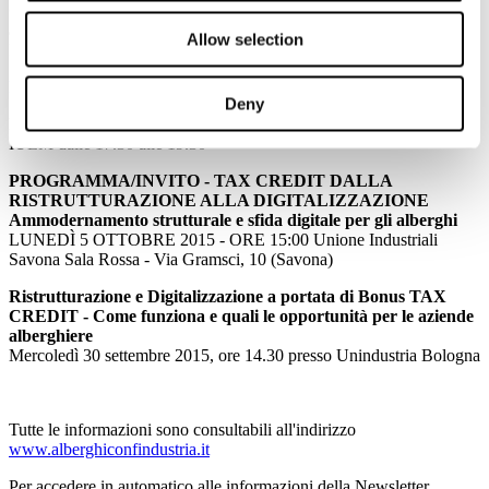
Credit: come funzionano e quali le opportunità per le aziende
alberghiere
Allow selection
Nota Stampa
Eventi
Deny
IULM "Milano e l'Italia destinazioni nel dopo Expo"
IULM dalle 17.30 alle 19.30
PROGRAMMA/INVITO - TAX CREDIT DALLA
RISTRUTTURAZIONE ALLA DIGITALIZZAZIONE
Ammodernamento strutturale e sfida digitale per gli alberghi
LUNEDÌ 5 OTTOBRE 2015 - ORE 15:00 Unione Industriali
Savona Sala Rossa - Via Gramsci, 10 (Savona)
Ristrutturazione e Digitalizzazione a portata di Bonus TAX
CREDIT - Come funziona e quali le opportunità per le aziende
alberghiere
Mercoledì 30 settembre 2015, ore 14.30 presso Unindustria Bologna
Tutte le informazioni sono consultabili all'indirizzo
www.alberghiconfindustria.it
Per accedere in automatico alle informazioni della Newsletter