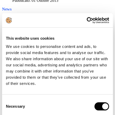
Pubblicato: 01 Ottobre 2015
News
Eurostat:L'Italia è la meta turistica preferita dai turisti europei
ed extra-Ue
Rassegna Stampa
This website uses cookies
L'Italia primo paese europeo per numero di visitatori non
europei: è la destinazione preferita di cinesi, giapponesi e
We use cookies to personalise content and ads, to
brasiliani
provide social media features and to analyse our traffic.
EVENT REPORT
We also share information about your use of our site with
Ciuoffo, Toscana: "Dirotteremo i flussi dalle Ota verso il
our social media, advertising and analytics partners who
turismo organizzato"
may combine it with other information that you’ve
TTGITALIA
provided to them or that they’ve collected from your use
In dirittura d'arrivo verso il 31 ottobre. Il rebus del dopo Expo
of their services.
CORRIERE.IT
Primo semestre positivo per l'hôtellerie in Europa, nelle città
occupazione al 67 per cento
Consent
TTGITALIA
Necessary
Selection
Vero e proprio boom dei viaggi in città