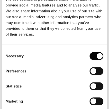
provide social media features and to analyse our traffic.
I paesi più competitivi secondo il World Economic Forum:
l'Italia recupera terreno, ma il posizionamento è ancora basso
We also share information about your use of our site with
EVENT REPORT
our social media, advertising and analytics partners who
may combine it with other information that you’ve
Dal 12 ottobre i bandi per la concessione di 11 fari italiani
TRAVELNOSTOP
provided to them or that they’ve collected from your use
of their services.
Franceschini vuole portare le navi da crociere da Venezia a
Trieste
TRAVELNOSTOP
Consent
Franceschini: "Settore del turismo in grande ripresa"
Necessary
La conferma viene dai dati Istat presentati a Pietrarsa. Da gennaio a
Selection
luglio presenze in aumento dell'1,5%
Enit: il Cda si insedia l'8 ottobre
Preferences
GUIDA VIAGGI
Grandi navi via da Venezia, Franceschini scatena la polemica
Statistics
TTGITALIA
Franceschini: nuovo cda Enit si insedia l'8 ottobre
TRAVELNOSTOP
Marketing
Rivoluzione Airbnb a Parigi: tassa soggiorno si pagherà