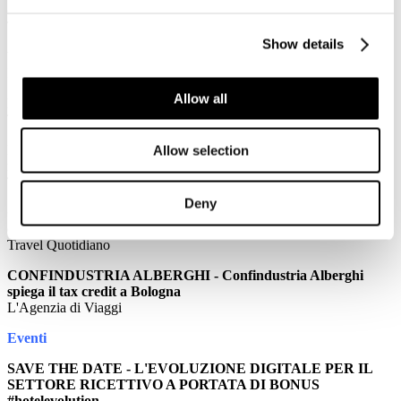
direttamente sul sito
TRAVELNOSTOP
Show details
World Travel Monitor:più city break in Europa
L'AGENZIA DI VIAGGI
Allow all
Franceschini: "promuoviamo l'Italia come museo diffuso"
TRAVEL QUOTIDIANO
Iata: +7,1% il traffico passeggeri in agosto. Load factor da
Allow selection
record
TRAVEL QUOTIDIANO
Deny
CONFINDUSTRIA ALBERGHI - Tax credit: funzionamento e
opportunità secondo Aica
Travel Quotidiano
CONFINDUSTRIA ALBERGHI - Confindustria Alberghi
spiega il tax credit a Bologna
L'Agenzia di Viaggi
Eventi
SAVE THE DATE - L'EVOLUZIONE DIGITALE PER IL
SETTORE RICETTIVO A PORTATA DI BONUS
#hotelevolution