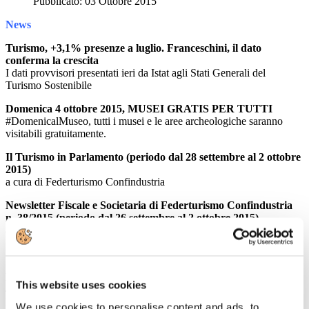
Pubblicato: 03 Ottobre 2015
News
Turismo, +3,1% presenze a luglio. Franceschini, il dato
conferma la crescita
I dati provvisori presentati ieri da Istat agli Stati Generali del
Turismo Sostenibile
Domenica 4 ottobre 2015, MUSEI GRATIS PER TUTTI
#DomenicalMuseo, tutti i musei e le aree archeologiche saranno
visitabili gratuitamente.
Il Turismo in Parlamento (periodo dal 28 settembre al 2 ottobre
2015)
a cura di Federturismo Confindustria
Newsletter Fiscale e Societaria di Federturismo Confindustria
n. 38/2015 (periodo dal 26 settembre al 2 ottobre 2015)
a cura di Federturismo Confindustria
Rassegna Stampa
Expo: più di 18 milioni i biglietti venduti, settembre record con
This website uses cookies
4,3 milioni di accessi
EVENT REPORT
We use cookies to personalise content and ads, to