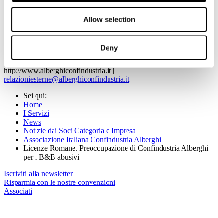
Per maggiori informazioni:
Allow selection
Relazioni Esterne
ASSOCIAZIONE ITALIANA CONFINDUSTRIA ALBERGHI
Viale Pasteur, 10 - 00144 Roma
Deny
tel. +39.06.5924274 cell. +39.338.3132093
fax +39.06.54281933
http://www.alberghiconfindustria.it |
relazioniesterne@alberghiconfindustria.it
Sei qui:
Home
I Servizi
News
Notizie dai Soci Categoria e Impresa
Associazione Italiana Confindustria Alberghi
Licenze Romane. Preoccupazione di Confindustria Alberghi
per i B&B abusivi
Iscriviti alla newsletter
Risparmia con le nostre convenzioni
Associati