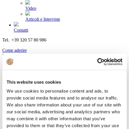
Video
Articoli e Interviste
Contatti
Tel. +39 320 57 80 986
Email segreteria@federturismo.it
Come aderire
Login
Cerca...
This website uses cookies
We use cookies to personalise content and ads, to
provide social media features and to analyse our traffic.
We also share information about your use of our site with
Licenze Romane. Preoccupazione di
our social media, advertising and analytics partners who
Confindustria Alberghi per i B&B abusivi
may combine it with other information that you’ve
provided to them or that they’ve collected from your use
Dettagli