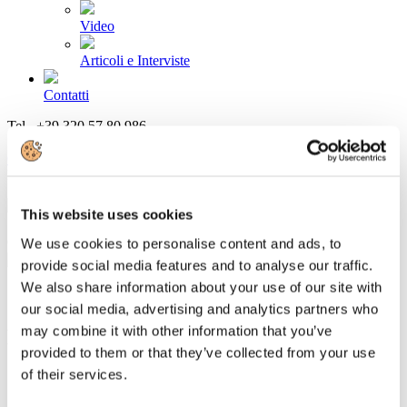
Video
Articoli e Interviste
Contatti
Tel. +39 320 57 80 986
Email segreteria@federturismo.it
Come aderire
Login
This website uses cookies
Cerca...
We use cookies to personalise content and ads, to
provide social media features and to analyse our traffic.
We also share information about your use of our site with
our social media, advertising and analytics partners who
may combine it with other information that you’ve
DDL Stabilità: soddisfazione di
provided to them or that they’ve collected from your use
Confindustria Alberghi per IRAP
of their services.
Stagionali