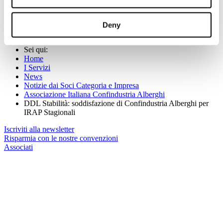
tel. +39.06.5924274 cell. +39.338.3132093
fax +39.06.54281933
http://www.alberghiconfindustria.it |
Deny
relazioniesterne@alberghiconfindustria.it
Sei qui:
Home
I Servizi
News
Notizie dai Soci Categoria e Impresa
Associazione Italiana Confindustria Alberghi
DDL Stabilità: soddisfazione di Confindustria Alberghi per
IRAP Stagionali
Iscriviti alla newsletter
Risparmia con le nostre convenzioni
Associati