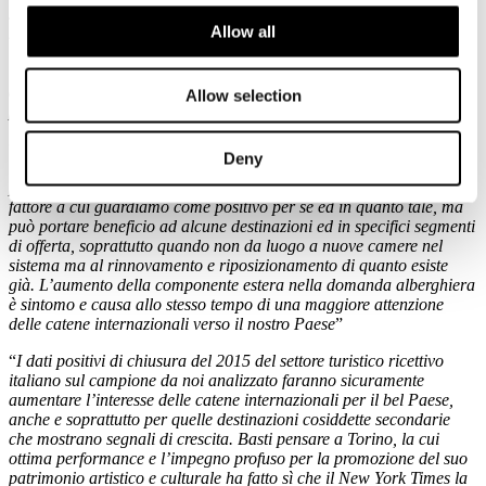
settore così come gli elementi di criticità per programmare interventi
Allow all
mirati in un mercato fortemente caratterizzato dalla concorrenza
internazionale. Il settore alberghiero italiano ha un potenziale
inespresso e deve tener conto dei mutamenti in atto dotandosi di tutti
quegli strumenti in grado di anticipare tendenze e opportunità che
Allow selection
possono arrivare anche attraverso gli investimenti internazionali
.
“Secondo
Giorgio Ribaudo
, Project Manager di Horwath HTL –
Deny
La crescita della presenza delle catene è una delle prove del
processo di rigenerazione del sistema alberghiero italiano. Non è un
fattore a cui guardiamo come positivo per se ed in quanto tale, ma
può portare beneficio ad alcune destinazioni ed in specifici segmenti
di offerta, soprattutto quando non da luogo a nuove camere nel
sistema ma al rinnovamento e riposizionamento di quanto esiste
già. L’aumento della componente estera nella domanda alberghiera
è sintomo e causa allo stesso tempo di una maggiore attenzione
delle catene internazionali verso il nostro Paese
”
“
I dati positivi di chiusura del 2015 del settore turistico ricettivo
italiano sul campione da noi analizzato faranno sicuramente
aumentare l’interesse delle catene internazionali per il bel Paese,
anche e soprattutto per quelle destinazioni cosiddette secondarie
che mostrano segnali di crescita. Basti pensare a Torino, la cui
ottima performance e l’impegno profuso per la promozione del suo
patrimonio artistico e culturale ha fatto sì che il New York Times la