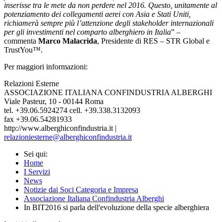
inserisse tra le mete da non perdere nel 2016. Questo, unitamente al
potenziamento dei collegamenti aerei con Asia e Stati Uniti,
richiamerà sempre più l’attenzione degli stakeholder internazionali
per gli investimenti nel comparto alberghiero in Italia
” –
commenta
Marco Malacrida
, Presidente di RES – STR Global e
TrustYou™.
Per maggiori informazioni:
Relazioni Esterne
ASSOCIAZIONE ITALIANA CONFINDUSTRIA ALBERGHI
Viale Pasteur, 10 - 00144 Roma
tel. +39.06.5924274 cell. +39.338.3132093
fax +39.06.54281933
http://www.alberghiconfindustria.it |
relazioniesterne@alberghiconfindustria.it
Sei qui:
Home
I Servizi
News
Notizie dai Soci Categoria e Impresa
Associazione Italiana Confindustria Alberghi
In BIT2016 si parla dell'evoluzione della specie alberghiera