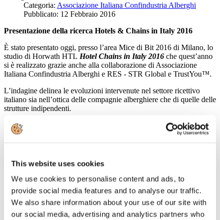
Categoria:
Associazione Italiana Confindustria Alberghi
Pubblicato: 12 Febbraio 2016
Presentazione della ricerca Hotels & Chains in Italy 2016
È stato presentato oggi, presso l’area Mice di Bit 2016 di Milano, lo
studio di Horwath HTL
Hotel Chains in Italy 2016
che quest’anno
si è realizzato grazie anche alla collaborazione di Associazione
Italiana Confindustria Alberghi e RES - STR Global e TrustYou™.
L’indagine delinea le evoluzioni intervenute nel settore ricettivo
italiano sia nell’ottica delle compagnie alberghiere che di quelle delle
strutture indipendenti.
Come si muove il mercato in termini di domanda e offerta? Come si
sviluppano le catene alberghiere? In che modo i brand internazionali
si avvicinano al prodotto turistico italiano? Quali gli investimenti nel
settore attirano maggiormente le aziende estere?
This website uses cookies
A queste e tante altre domande si è data una prima risposta durante
l’incontro di oggi. Gli esiti della ricerca sono stati presentati
We use cookies to personalise content and ads, to
da
Giorgio Ribaudo
,
Project Manager di Horwath HTL
e discussi
provide social media features and to analyse our traffic.
da
Giorgio Palmucci
,
Presidente di Associazione Italiana
We also share information about your use of our site with
Confindustria Alberghi
.
our social media, advertising and analytics partners who