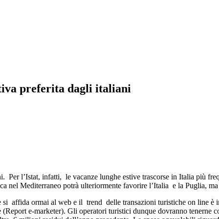
va preferita dagli italiani
ni. Per l’Istat, infatti, le vacanze lunghe estive trascorse in Italia più
 nel Mediterraneo potrà ulteriormente favorire l’Italia e la Puglia, ma 
re si affida ormai al web e il trend delle transazioni turistiche on line è
(Report e-marketer). Gli operatori turistici dunque dovranno tenerne co