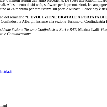
oltre 6 milioni residui dell’anno precedente. Le spese agevolabili rigu
i. Allestimento di siti web, software per le prenotazioni, le campagne pub
ino al 24 febbraio per fare istanza sul portale Mibact. Il click day è fis
so del seminario “
L’EVOLUZIONE DIGITALE A PORTATA DI BONUS. 
na Confindustria Alberghi insieme alla sezione Turismo di Confindustria
sidente Sezione Turismo Confindustria Bari e BAT
;
Marina Lalli
,
Vice
tivo e Comunicazione
.
stria.it
liani