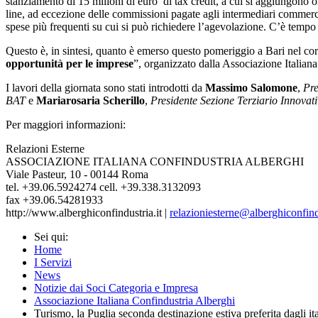
stanziamento di 15 milioni di euro di tax credit, a cui si aggiungono 
line, ad eccezione delle commissioni pagate agli intermediari commercial
spese più frequenti su cui si può richiedere l’agevolazione. C’è tempo f
Questo è, in sintesi, quanto è emerso questo pomeriggio a Bari nel cor
opportunità per le imprese
”, organizzato dalla Associazione Italia
I lavori della giornata sono stati introdotti da
Massimo Salomone
,
Pre
BAT
e
Mariarosaria Scherillo
,
Presidente Sezione Terziario Innova
Per maggiori informazioni:
Relazioni Esterne
ASSOCIAZIONE ITALIANA CONFINDUSTRIA ALBERGHI
Viale Pasteur, 10 - 00144 Roma
tel. +39.06.5924274 cell. +39.338.3132093
fax +39.06.54281933
http://www.alberghiconfindustria.it |
relazioniesterne@alberghiconfindu
Sei qui:
Home
I Servizi
News
Notizie dai Soci Categoria e Impresa
Associazione Italiana Confindustria Alberghi
Turismo, la Puglia seconda destinazione estiva preferita dagli ita