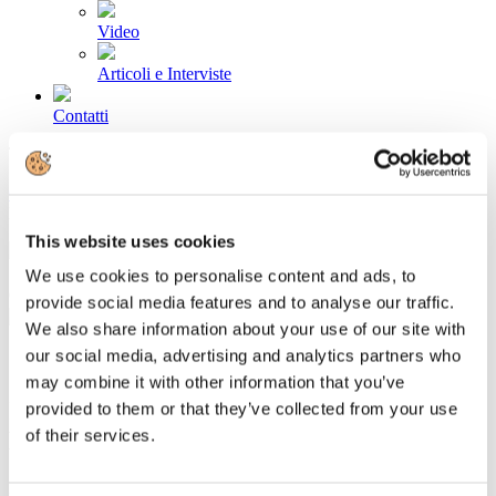
Video
Articoli e Interviste
Contatti
Tel. +39 320 57 80 986
Email segreteria@federturismo.it
Come aderire
Login
This website uses cookies
We use cookies to personalise content and ads, to
Cerca...
provide social media features and to analyse our traffic.
We also share information about your use of our site with
our social media, advertising and analytics partners who
may combine it with other information that you’ve
Il turismo di Confindustria incontra la
provided to them or that they’ve collected from your use
of their services.
Bulgaria
Dettagli