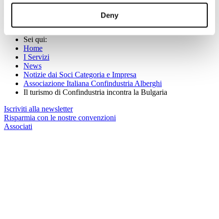
penisola balcanica legate alla Repubblica Bulgara.
Deny
(Per maggiori informazioni:
www.alberghiconfindustria.it
)
Sei qui:
Home
I Servizi
News
Notizie dai Soci Categoria e Impresa
Associazione Italiana Confindustria Alberghi
Il turismo di Confindustria incontra la Bulgaria
Iscriviti alla newsletter
Risparmia con le nostre convenzioni
Associati