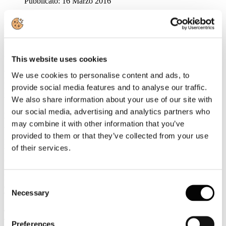
Pubblicato: 16 Marzo 2016
News
INPS: Trattamenti a sostegno del reddito: importi massimi per
l'anno 2016
Diffusa la circolare Inps n.48/2016 nel quale vengono indicati tali
importi massimi
This website uses cookies
OMI: Consultazione delle quotazioni immobiliari
We use cookies to personalise content and ads, to
Da oggi sul sito dell'Agenzia, disponibili le quotazioni aggiornate
provide social media features and to analyse our traffic.
per diverse tipologie di immobili: residenziale, commerciale,
terziario e produttivo
We also share information about your use of our site with
our social media, advertising and analytics partners who
Le novità fiscali di febbraio 2016
may combine it with other information that you’ve
A cura di Confindustria
provided to them or that they’ve collected from your use
Rassegna Stampa
of their services.
PALMUCCI - Confindustria e Bulgaria a confronto sul turismo
Guida Viaggi
PALMUCCI - Italia-Bulgaria, forum a Roma sulla
Consent
cooperazione turistica
Necessary
Selection
Travel Quotidiano
Turismo scolastico. Il Ministero chiarisce le nuove regole
TTGITALIA
Preferences