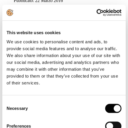
Pubblicato: 22 Marzo 2016
News
Intervista a Palmiro Noschese su Media Hotel Radio
Giovedì 24 marzo ore 12:00
This website uses cookies
Fondazione Italia Patria della Bellezza
Progetto per le scuole "Scegli l'Italia"
We use cookies to personalise content and ads, to
provide social media features and to analyse our traffic.
La flessibilità per i migranti penalizza l'Italia
Nota n. 2 del Centro Studi Confindustria
We also share information about your use of our site with
our social media, advertising and analytics partners who
may combine it with other information that you’ve
Rassegna Stampa
provided to them or that they’ve collected from your use
of their services.
700 mila visitatori per le Giornate Fai, a Messina il sito più
visitato
TRAVELNOSTOP
Consent
Oggi Enit nomina il nuovo direttore esecutivo
Necessary
TTGITALIA
Selection
L'Enit riapre al congressuale: si riattiva il Comitato per la
promozione, confermate le fiere e il supporto al Convention
Preferences