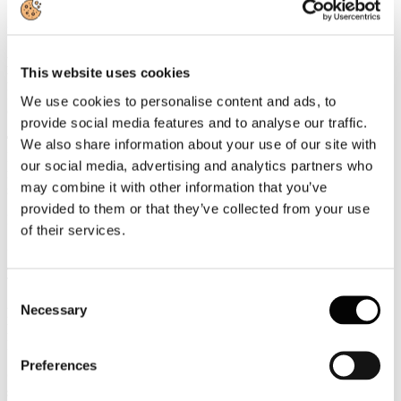
Pubblicato: 20 Aprile 2016
News
Migranti: Confindustria, serve azione comune. Chiusura
This website uses cookies
Brennero: danno per economia
Export e turismo settori che ne avrebbero un immediato
We use cookies to personalise content and ads, to
contraccolpo
provide social media features and to analyse our traffic.
Tax credit digitalizzazione e riqualificazione
We also share information about your use of our site with
La DG Turismo, con avviso del 15 aprile u.s., rende noti i dati
our social media, advertising and analytics partners who
relativi alle istanze di riconoscimento dell'agevolazione fiscale, per le
may combine it with other information that you’ve
spese per riqualificazione e digitalizzazione sostenute nel 2015
provided to them or that they’ve collected from your use
Rassegna Stampa
of their services.
Gli occhi degli stranieri sul Friuli Venezia Giulia, exploit negli
arrivi
TTGITALIA
Consent
Necessary
FRANCESCHINI oggi a Bruxelles per presentare al
Selection
Parlamento UE i caschi blu della cultura
MiBACT
Preferences
Christillin: «Il nuovo Enit? Big data e risposizionamento delle
sedi estere»