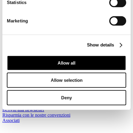
Statistics
Dettagli
Categoria:
Associazione Italiana Confindustria Alberghi
Pubblicato: 20 Maggio 2016
Marketing
HOTEL 2020 Modelli di Business e Contratti di Gestione. Roma,
16 giugno 2016
Show details
Sei qui:
Allow all
Home
I Servizi
News
Allow selection
Notizie dai Soci Categoria e Impresa
Associazione Italiana Confindustria Alberghi
HOTEL 2020 Modelli di Business e Contratti di Gestione.
Deny
Roma, 16 giugno 2016
Iscriviti alla newsletter
Risparmia con le nostre convenzioni
Associati