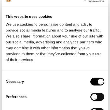
Video
Articoli e Interviste
This website uses cookies
We use cookies to personalise content and ads, to
Contatti
provide social media features and to analyse our traffic.
Tel. +39 320 57 80 986
We also share information about your use of our site with
Email segreteria@federturismo.it
our social media, advertising and analytics partners who
Come aderire
Login
may combine it with other information that you’ve
provided to them or that they’ve collected from your use
of their services.
Cerca...
Consent
Necessary
Selection
HOTEL 2020 Modelli di Business e
Contratti di Gestione. Roma, 16 giugno
Preferences
2016