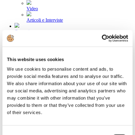
Video
Articoli e Interviste
Contatti
Tel. +39 320 57 80 986
Email segreteria@federturismo.it
Come aderire
Login
This website uses cookies
We use cookies to personalise content and ads, to
provide social media features and to analyse our traffic.
Cerca...
We also share information about your use of our site with
our social media, advertising and analytics partners who
may combine it with other information that you’ve
provided to them or that they’ve collected from your use
Newsletter N. 102 del 07/06/2016
of their services.
Dettagli
Categoria:
Associazione Italiana Confindustria Alberghi
Consent