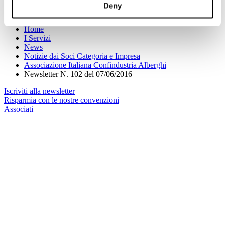
+39.06.54281933 - info@alberghiconfindustria.it
Deny
Sei qui:
Home
I Servizi
News
Notizie dai Soci Categoria e Impresa
Associazione Italiana Confindustria Alberghi
Newsletter N. 102 del 07/06/2016
Iscriviti alla newsletter
Risparmia con le nostre convenzioni
Associati