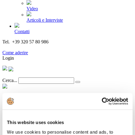
Video
Articoli e Interviste
Contatti
Tel. +39 320 57 80 986
Email segreteria@federturismo.it
Come aderire
Login
Cerca...
Newsletter N. 124 del 12/07/2016
This website uses cookies
Dettagli
Categoria:
Associazione Italiana Confindustria Alberghi
We use cookies to personalise content and ads, to