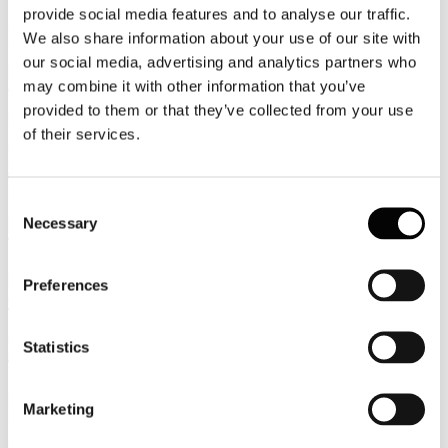
Pubblicato: 12 Luglio 2016
provide social media features and to analyse our traffic.
News
We also share information about your use of our site with
our social media, advertising and analytics partners who
Newsletter di Federturismo Confindustria n.24/2016
may combine it with other information that you’ve
a cura di Federturismo Confindustria
provided to them or that they’ve collected from your use
Rassegna Stampa
of their services.
PALMUCCI - Giorgio Palmucci: verso il cambiamento del
settore ricettivo
Il Quotidiano Immobiliare
Consent
Necessary
Numeri positivi per l'aeroporto di Bologna: giugno + 12,6%
Selection
Travelnostop
Per le vacanze estive si spenderanno più di 16 mld, +2,5% su
Preferences
2015
Travelnostop
Statistics
Firenze e Ischia al top per i turisti Usa
Tavelnostop
PALMUCCI - Decollano i distretti turistici
Marketing
Il Sole 24 Ore