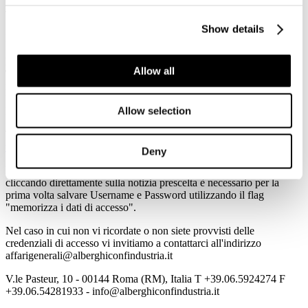
PALMUCCI - Turismo: le aziende fanno sistema
Travelling Interline
Show details
Eventi
PROGRAMMA - Dalla Ristrutturazione alla Digitalizzazione.
Allow all
TAX CREDIT come funziona e quali le opportunità per le
imprese.
Mercoledì 20 luglio, ore 14.30 - Hotel Terme San Giovanni -
Allow selection
Rapolano Terme (SI)
Tutte le informazioni sono consultabili all'indirizzo
www.alberghiconfindustria.it
Deny
Per accedere in automatico alle informazioni della Newsletter
cliccando direttamente sulla notizia prescelta è necessario per la
prima volta salvare Username e Password utilizzando il flag
"memorizza i dati di accesso".
Nel caso in cui non vi ricordate o non siete provvisti delle
credenziali di accesso vi invitiamo a contattarci all'indirizzo
affarigenerali@alberghiconfindustria.it
V.le Pasteur, 10 - 00144 Roma (RM), Italia T +39.06.5924274 F
+39.06.54281933 - info@alberghiconfindustria.it