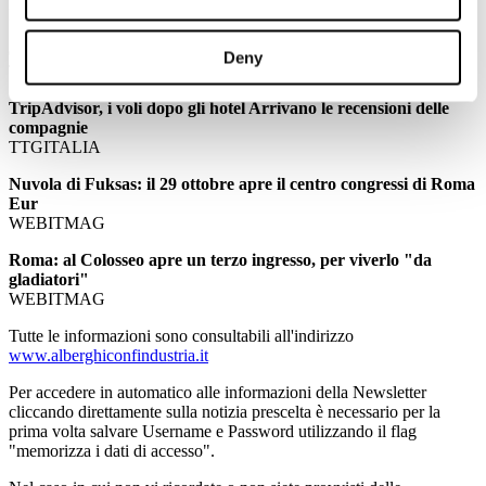
EVENT REPORT
eBook e libri compagni inseparabili delle vacanze degli europei
Deny
TRAVELNOSTOP
TripAdvisor, i voli dopo gli hotel Arrivano le recensioni delle
compagnie
TTGITALIA
Nuvola di Fuksas: il 29 ottobre apre il centro congressi di Roma
Eur
WEBITMAG
Roma: al Colosseo apre un terzo ingresso, per viverlo "da
gladiatori"
WEBITMAG
Tutte le informazioni sono consultabili all'indirizzo
www.alberghiconfindustria.it
Per accedere in automatico alle informazioni della Newsletter
cliccando direttamente sulla notizia prescelta è necessario per la
prima volta salvare Username e Password utilizzando il flag
"memorizza i dati di accesso".