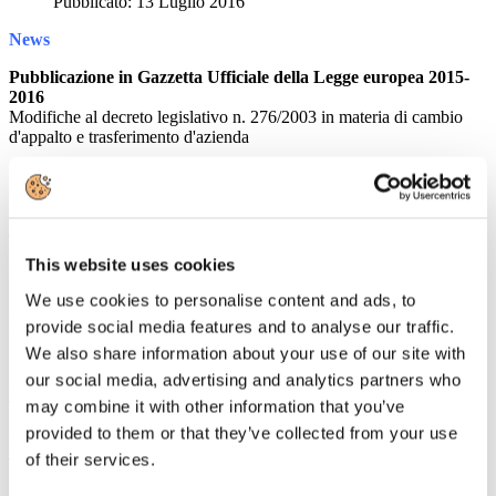
Pubblicato: 13 Luglio 2016
News
Pubblicazione in Gazzetta Ufficiale della Legge europea 2015-
2016
Modifiche al decreto legislativo n. 276/2003 in materia di cambio
d'appalto e trasferimento d'azienda
Inail: nuove misure per la conservazione del posto di lavoro per
infortunati e tecnopatici
Inail ha fissato dei limiti massimi complessivi di spesa rimborsabili al
datore di lavoro per ciascun progetto
This website uses cookies
Rassegna Stampa
We use cookies to personalise content and ads, to
PALMUCCI - Hotel: la sfida sui canali distributivi
provide social media features and to analyse our traffic.
Guida Viaggi
We also share information about your use of our site with
Siglato l'accordo tra Enac e Gesap per la riqualificazione
our social media, advertising and analytics partners who
dell'aeroporto di Palermo
may combine it with other information that you’ve
TTGITALIA
provided to them or that they’ve collected from your use
La Puglia conquista i turisti stranieri
of their services.
TTGITALIA