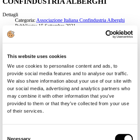
CONFINDUSTRIA ALBERGHI
Dettagli
Categoria:
Associazione Italiana Confindustria Alberghi
Pubblicato: 15 Settembre 2021
Il turismo indietro di 10 anni
Le anticipazioni diffuse oggi da Istat sul Conto Satellite del Turismo
2020 riportano alla luce la drammaticità della crisi che il settore ha
This website uses cookies
vissuto in questi mesi, confermando le analisi che avevamo condotto
e la debolezza degli interventi di sostegno rispetto ad un quadro così
We use cookies to personalise content and ads, to
difficile – dichiara Maria Carmela Colaiacovo, Presidente di
provide social media features and to analyse our traffic.
Associazione Italiana Confindustria Alberghi.
We also share information about your use of our site with
Il valore aggiunto prodotto dal turismo si ferma a 67,6 miliardi di
our social media, advertising and analytics partners who
euro (64 miliardi in meno rispetto al 2019), riportando il settore
may combine it with other information that you’ve
indietro di 10 anni.
provided to them or that they’ve collected from your use
Il comparto alberghiero ha sofferto la totale assenza di domanda
of their services.
internazionale con un calo dei pernottamenti di oltre il 70% tenuto
conto che il dato Istat ricomprende anche le strutture extalberghiere
che, come noto, hanno sofferto meno degli hotel.
Consent
Ad impattare negativamente su tutte le destinazioni anche la
Necessary