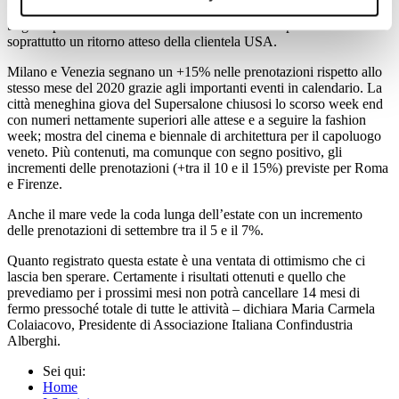
Segnali positivi a settembre con un incremento di prenotazioni ma
soprattutto un ritorno atteso della clientela USA.
Milano e Venezia segnano un +15% nelle prenotazioni rispetto allo
stesso mese del 2020 grazie agli importanti eventi in calendario. La
città meneghina giova del Supersalone chiusosi lo scorso week end
con numeri nettamente superiori alle attese e a seguire la fashion
week; mostra del cinema e biennale di architettura per il capoluogo
veneto. Più contenuti, ma comunque con segno positivo, gli
incrementi delle prenotazioni (+tra il 10 e il 15%) previste per Roma
e Firenze.
Anche il mare vede la coda lunga dell’estate con un incremento
delle prenotazioni di settembre tra il 5 e il 7%.
Quanto registrato questa estate è una ventata di ottimismo che ci
lascia ben sperare. Certamente i risultati ottenuti e quello che
prevediamo per i prossimi mesi non potrà cancellare 14 mesi di
fermo pressoché totale di tutte le attività – dichiara Maria Carmela
Colaiacovo, Presidente di Associazione Italiana Confindustria
Alberghi.
Sei qui:
Home