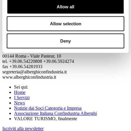
accolla per svolgere una funzione che sarebbe dell'amministrazione.
Allow all
Un intervento é necessario. Anche su questo chiediamo al Ministro
un intervento coraggioso, ma i segnali di oggi danno spazio alla
fiducia.
Allow selection
Roma, 17 ottobre 2013
Deny
Per maggiori informazioni:
ASSOCIAZIONE ITALIANA CONFINDUSTRIA ALBERGHI
00144 Roma - Viale Pasteur, 10
tel. +39.06.54220808 +39.06.5924274
fax +39.06.54281933
segreteria@alberghiconfindustria.it
www.alberghiconfindustria.it
Sei qui:
Home
I Servizi
News
Notizie dai Soci Categoria e Impresa
Associazione Italiana Confindustria Alberghi
VALORE TURISMO, finalmente
Iscriviti alla newsletter