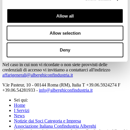
VALORE TURISMO, finalmente
Comunicato stampa
Allow all
Tutte le informazioni sono consultabili all'indirizzo
www.alberghiconfindustria.it
Allow selection
Per accedere in automatico alle informazioni della Newsletter
cliccando direttamente sulla notizia prescelta è necessario per la
prima volta salvare Username e Password utilizzando il flag
Deny
"memorizza i dati di accesso".
Nel caso in cui non vi ricordate o non siete provvisti delle
credenziali di accesso vi invitiamo a contattarci all'indirizzo
affarigenerali@alberghiconfindustria.it
V.le Pasteur, 10 - 00144 Roma (RM), Italia T +39.06.5924274 F
+39.06.54281933 -
info@alberghiconfindustria.it
Sei qui:
Home
I Servizi
News
Notizie dai Soci Categoria e Impresa
Associazione Italiana Confindustria Alberghi