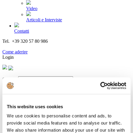
Video
Articoli e Interviste
Contatti
Tel. +39 320 57 80 986
Email segreteria@federturismo.it
Come aderire
Login
Cerca...
This website uses cookies
La Newsletter di Associazione Italiana
We use cookies to personalise content and ads, to
Confindustria Alberghi n. 175/2013
provide social media features and to analyse our traffic.
We also share information about your use of our site with
Dettagli