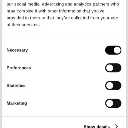
Categoria:
Associazione Italiana Confindustria Alberghi
our social media, advertising and analytics partners who
Pubblicato: 18 Ottobre 2013
may combine it with other information that you’ve
provided to them or that they’ve collected from your use
Rassegna Stampa
of their services.
Massimo Bray lavora ad un decreto per il Turismo
Guida Viaggi
Week-end d’autunno, cresce la tendenza al lastminute
Consent
Travelling Interline
Necessary
Selection
TripAdvisor rinnova il sito per un ‘viaggio perfetto’
L'Agenzia di Viaggi
Preferences
Il Sud della Sardegna è la prima destinazione mediterranea
sostenibile
Italian Venue
Statistics
Bray: priorita sono revisione Enit e portale Italia.it
Travelnostop
Marketing
PALMUCCI: Confindustria Alberghi, Palmucci: dal ministro
messaggio di fiducia
QUOTIDIANO TRAVEL
Show details
Comunicati Stampa