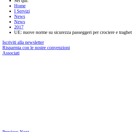
Sei qui:
Home
I Servizi
News
News
2017
UE: nuove norme su sicurezza passeggeri per crociere e traghet
Iscriviti alla newsletter
Risparmia con le nostre convenzioni
Associati
Previous
Next