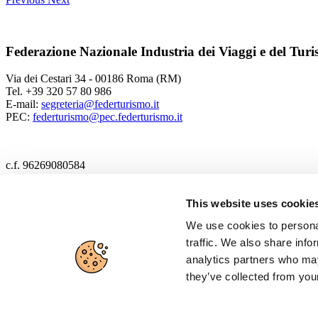
Federazione Nazionale Industria dei Viaggi e del Tur
Via dei Cestari 34 - 00186 Roma (RM)
Tel. +39 320 57 80 986
E-mail:
segreteria@federturismo.it
PEC:
federturismo@pec.federturismo.it
c.f. 96269080584
2017 Federturismo
This website uses cookie
We use cookies to personal
Cookie policy
traffic. We also share info
Privacy policy
analytics partners who may
they’ve collected from your
Disclaimer
Cerca