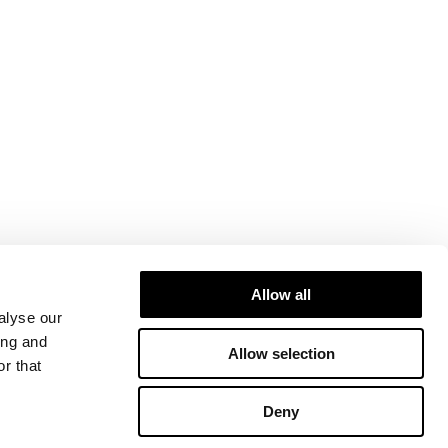
Allow all
alyse our
ing and
Allow selection
r that
Deny