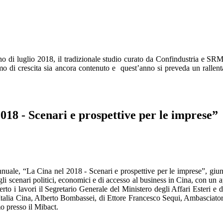
o di luglio 2018, il tradizionale studio curato da Confindustria e SRM 
o di crescita sia ancora contenuto e quest’anno si preveda un rallent
18 - Scenari e prospettive per le imprese”
nnuale, “La Cina nel 2018 - Scenari e prospettive per le imprese”, giun
li scenari politici, economici e di accesso al business in Cina, con un a
erto i lavori il Segretario Generale del Ministero degli Affari Esteri e 
 Italia Cina, Alberto Bombassei, di Ettore Francesco Sequi, Ambasciato
o presso il Mibact.