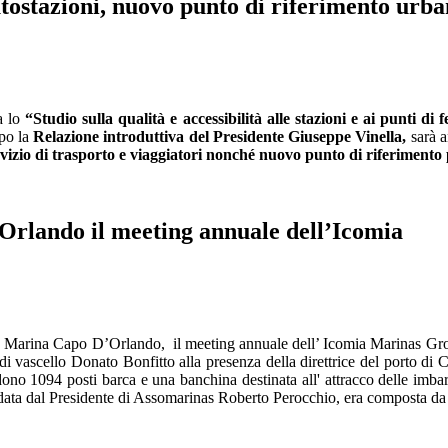
ostazioni, nuovo punto di riferimento urb
a lo
“Studio sulla qualità e accessibilità alle stazioni e ai punti d
po la
Relazione introduttiva del Presidente Giuseppe Vinella,
sarà a
ervizio di trasporto e viaggiatori nonché nuovo punto di riferimento
lando il meeting annuale dell’Icomia
 Marina Capo D’Orlando, il meeting annuale dell’ Icomia Marinas Group, l
i vascello Donato Bonfitto alla presenza della direttrice del porto d
ono 1094 posti barca e una banchina destinata all' attracco delle imbar
uidata dal Presidente di Assomarinas Roberto Perocchio, era composta da