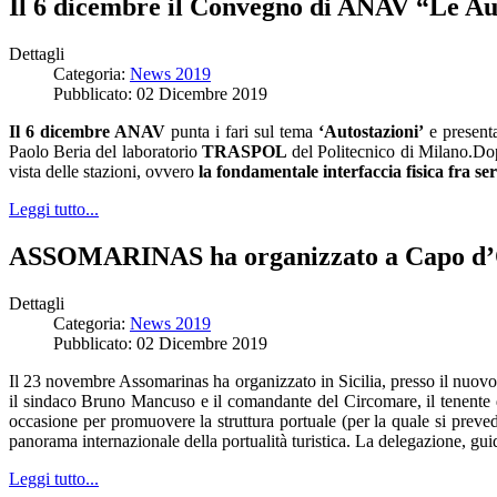
Il 6 dicembre il Convegno di ANAV “Le Aut
Dettagli
Categoria:
News 2019
Pubblicato: 02 Dicembre 2019
Il 6 dicembre ANAV
punta i fari sul tema
‘Autostazioni’
e present
Paolo Beria del laboratorio
TRASPOL
del Politecnico di Milano.Do
vista delle stazioni, ovvero
la fondamentale interfaccia fisica fra s
Leggi tutto...
ASSOMARINAS ha organizzato a Capo d’Or
Dettagli
Categoria:
News 2019
Pubblicato: 02 Dicembre 2019
Il 23 novembre Assomarinas ha organizzato in Sicilia, presso il nuovo
il sindaco Bruno Mancuso e il comandante del Circomare, il tenente d
occasione per promuovere la struttura portuale (per la quale si preved
panorama internazionale della portualità turistica. La delegazione, g
Leggi tutto...