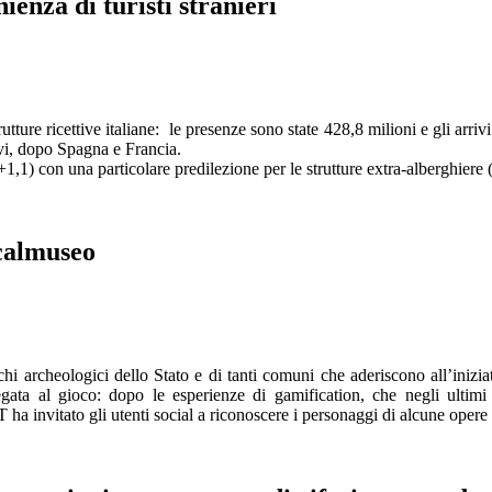
nza di turisti stranieri
trutture ricettive italiane: le presenze sono state 428,8 milioni e gli arr
ivi, dopo Spagna e Francia.
+1,1) con una particolare predilezione per le strutture extra-alberghiere
calmuseo
archeologici dello Stato e di tanti comuni che aderiscono all’iniziati
a al gioco: dopo le esperienze di gamification, che negli ultimi 
a invitato gli utenti social a riconoscere i personaggi di alcune opere d