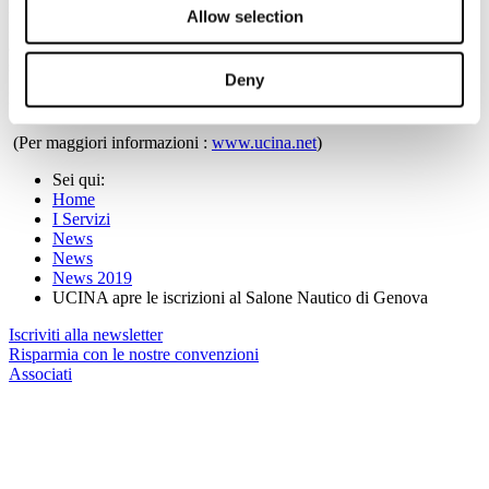
mondo della vela, mondo delle motorizzazioni fuoribordo e
Allow selection
imbarcazioni pneumatiche, accessori e componentistica per offrire
ad ogni segmento e clientela un servizio sempre più vicino alle
specifiche esigenze. Viene quindi confermata la ripartizione
Deny
geografica della manifestazione ma, all’interno della stessa, saranno
ulteriormente sviluppati i servizi collegati.
(Per maggiori informazioni :
www.ucina.net
)
Sei qui:
Home
I Servizi
News
News
News 2019
UCINA apre le iscrizioni al Salone Nautico di Genova
Iscriviti alla newsletter
Risparmia con le nostre convenzioni
Associati