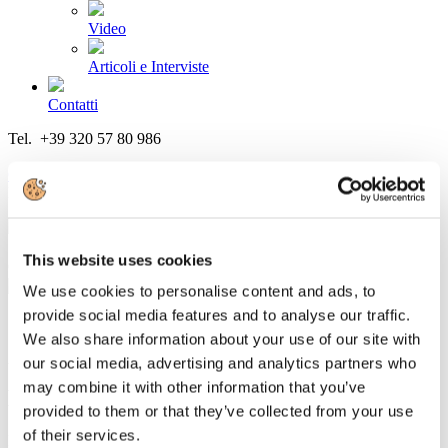
Video
Articoli e Interviste
Contatti
Tel. +39 320 57 80 986
Email segreteria@federturismo.it
Come aderire
Login
This website uses cookies
Cerca...
We use cookies to personalise content and ads, to
provide social media features and to analyse our traffic.
We also share information about your use of our site with
our social media, advertising and analytics partners who
UCINA apre le iscrizioni al Salone
may combine it with other information that you’ve
Nautico di Genova
provided to them or that they’ve collected from your use
of their services.
Dettagli