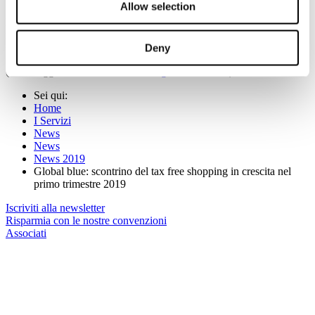
Allow selection
Milano si conferma meta prediletta di Tax Free Shopping con un
incremento del 16%, segue Roma con il 13%, Firenze con un
+11% per arrivare a Venezia con un +19%.
Deny
( Per maggiori informazioni:
www.globalblue.com
)
Sei qui:
Home
I Servizi
News
News
News 2019
Global blue: scontrino del tax free shopping in crescita nel
primo trimestre 2019
Iscriviti alla newsletter
Risparmia con le nostre convenzioni
Associati