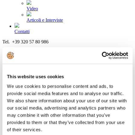
Video
Articoli e Interviste
Contatti
Tel. +39 320 57 80 986
Email segreteria@federturismo.it
Come aderire
Login
This website uses cookies
Cerca...
We use cookies to personalise content and ads, to
provide social media features and to analyse our traffic.
We also share information about your use of our site with
our social media, advertising and analytics partners who
Global blue: scontrino del tax free
may combine it with other information that you’ve
shopping in crescita nel primo trimestre
provided to them or that they’ve collected from your use
2019
of their services.