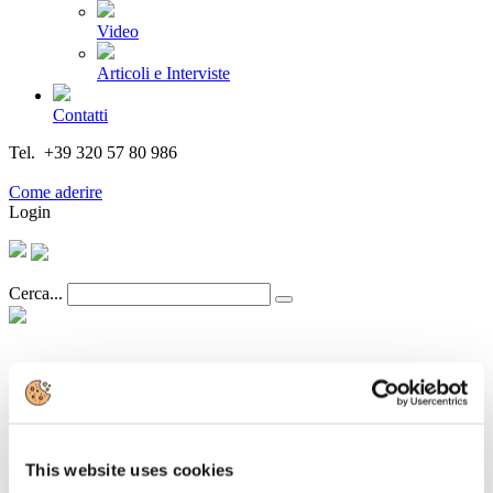
Video
Articoli e Interviste
Contatti
Tel. +39 320 57 80 986
Email segreteria@federturismo.it
Come aderire
Login
Cerca...
ANIASA: a settembre l’auto torna in
positivo, +13,4%, ma la ripresa è sempre
lontana
This website uses cookies