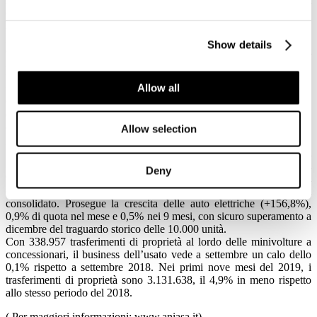
cumulato dei 9 mesi arrivano a quota 57% di rappresentatività. Dopo
la parentesi estiva il noleggio recupera i livelli dell’anno scorso
grazie soprattutto alla spinta del lungo termine, rappresentando
Show details
ormai stabilmente il 25% del mercato, con un aumento di
immatricolazioni del+1,3%. Gli acquisti in proprietà ed in leasing
finanziario hanno un recupero nel mese (+3,5%), ma in forte
Allow all
flessione nel cumulato, -17,9%.
Continua la forte domanda di vetture a benzina, +30,4%, con una
quota che nei primi 9 mesi sale al 43,6% (+10 p.p.). In
contemporanea si contrae ancora il diesel, -13,9%, che nel cumulato
Allow selection
gennaio-settembre cala del 24% con una quota al 41,3% (-12 punti).
Ripartono il Gpl, con una rappresentatività del 7,8% nel mese e del
7,2% nel cumulato, ed il metano, 2,5% a settembre e 1,8% nei primi
Deny
9 mesi. Le auto ibride arrivano quasi a 11.000 unità, un aumento di
oltre il 40%, un’incidenza del 7,7% nel mese e al 5,6% nel
consolidato. Prosegue la crescita delle auto elettriche (+156,8%),
0,9% di quota nel mese e 0,5% nei 9 mesi, con sicuro superamento a
dicembre del traguardo storico delle 10.000 unità.
Con 338.957 trasferimenti di proprietà al lordo delle minivolture a
concessionari, il business dell’usato vede a settembre un calo dello
0,1% rispetto a settembre 2018. Nei primi nove mesi del 2019, i
trasferimenti di proprietà sono 3.131.638, il 4,9% in meno rispetto
allo stesso periodo del 2018.
( Per maggiori informazioni: www.aniasa.it)